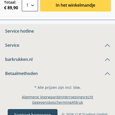
zentheme.component.product.quantitySele
Totaal:
In het winkelmandje
€ 89,90
Service hotline
Service
barkrukken.nl
Betaalmethoden
* Alle prijzen zijn incl. btw.
Algemene Voorwaarden
Herroepingsrecht
Gegevensbescherming
Afdruk
© 2026 CLP Trading GmbH
Contract herroepen