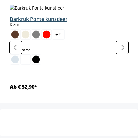
Barkruk Ponte kunstleer
select
Kleur
+
2
select
Kleur frame
Ab € 52,90*