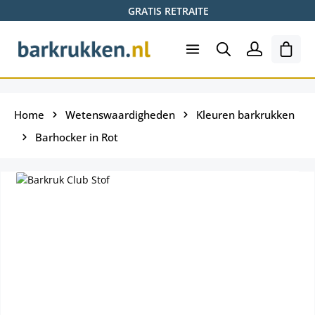
GRATIS RETRAITE
Ga naar de hoofdinhoud
Wink
Home
Wetenswaardigheden
Kleuren barkrukken
Barhocker in Rot