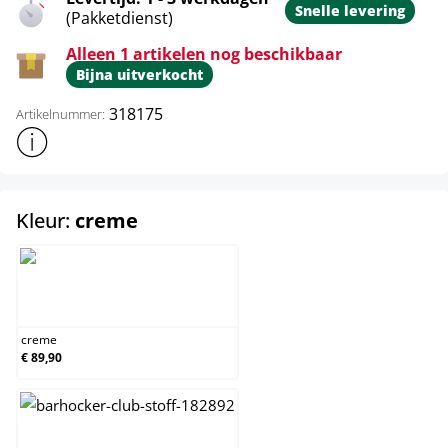
Snelle levering
(Pakketdienst)
Alleen 1 artikelen nog beschikbaar
Bijna uitverkocht
318175
Artikelnummer:
Toon meer productinformatie
select
Kleur:
creme
creme
creme
€ 89,90
donkergrijs