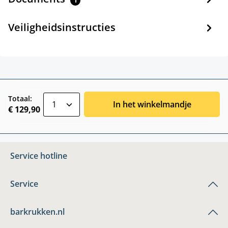
1
Veiligheidsinstructies
zentheme.component.product.quantitySele
Totaal:
In het winkelmandje
€ 129,90
Service hotline
Service
barkrukken.nl