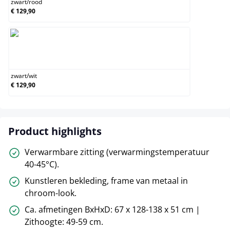
zwart
/
rood
€ 129,90
zwart/wit
zwart
/
wit
€ 129,90
Product highlights
Verwarmbare zitting (verwarmingstemperatuur
40-45°C).
Kunstleren bekleding, frame van metaal in
chroom-look.
Ca. afmetingen BxHxD: 67 x 128-138 x 51 cm |
Zithoogte: 49-59 cm.