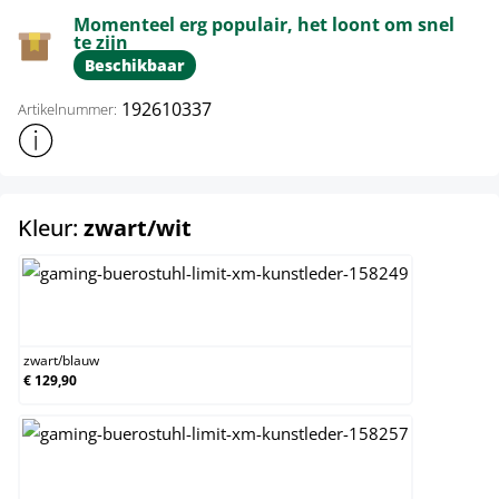
Momenteel erg populair, het loont om snel
te zijn
Beschikbaar
192610337
Artikelnummer:
Toon meer productinformatie
select
Kleur:
zwart/wit
zwart/blauw
zwart
/
blauw
€ 129,90
zwart/bruin