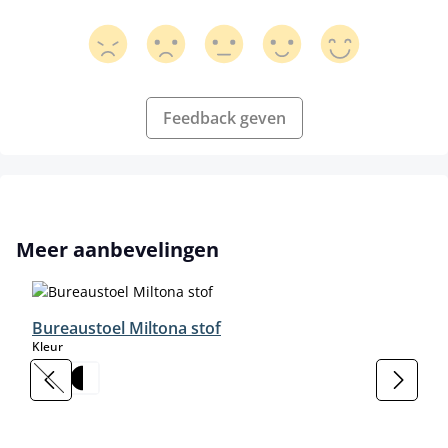
Feedback geven
Productgalerij overslaan
Meer aanbevelingen
Bureaustoel Miltona stof
select
Kleur
(Deze optie is momenteel niet beschikbaar.)