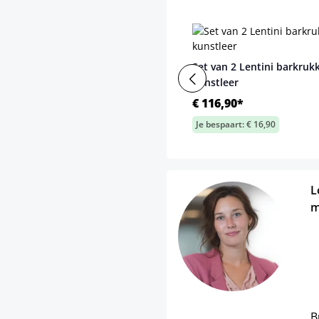
Set van 2 Lentini barkruk
kunstleer
€ 116,90*
Je bespaart: € 16,90
L
m
B