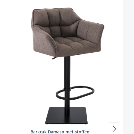
Bark
Kleur
t beschikbaar.)
Kleur
Barkruk Damaso met stoffen