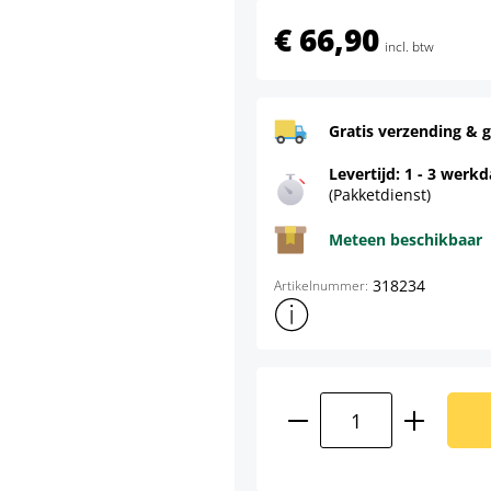
€ 66,90
incl. btw
Gratis verzending & g
Levertijd: 1 - 3 werk
(Pakketdienst)
Meteen beschikbaar
318234
Artikelnummer:
Toon meer productinformatie
Producthoeveelhei