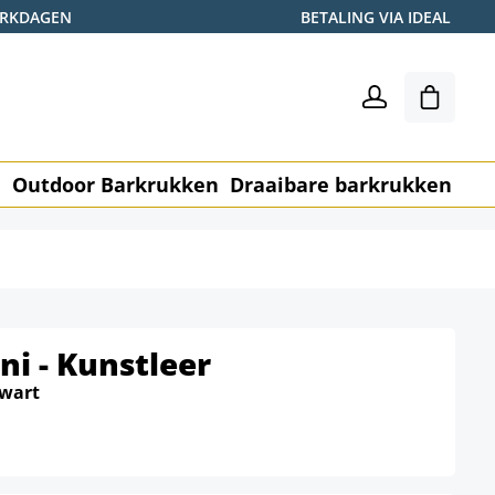
WERKDAGEN
BETALING VIA IDEAL
Winkel
n
Outdoor Barkrukken
Draaibare barkrukken
Me
ni - Kunstleer
wart