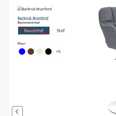
Productgalerij overslaan
Barkruk Branford
select
Basismateriaal
Kunststof
Stof
(Deze optie is momenteel niet beschikbaar.)
select
Kleur
+
5