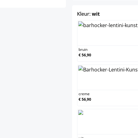
select
Kleur:
wit
bruin
bruin
€ 56,90
crem
creme
€ 56,90
wit