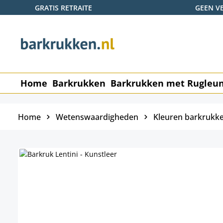
GRATIS RETRAITE
GEEN V
naar de hoofdinhoud
Ga naar de zoekopdracht
Ga naar de hoofdnavigatie
Home
Barkrukken
Barkrukken met Rugleu
Home
Wetenswaardigheden
Kleuren barkrukk