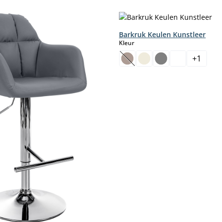
Barkruk Keulen Kunstleer
select
Kleur
+
1
(Deze optie is momenteel nie