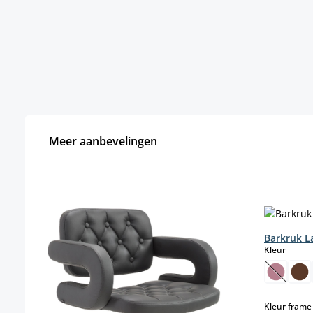
Meer aanbevelingen
Productgalerij overslaan
Barkruk L
select
Kleur
(Deze o
Kleur frame