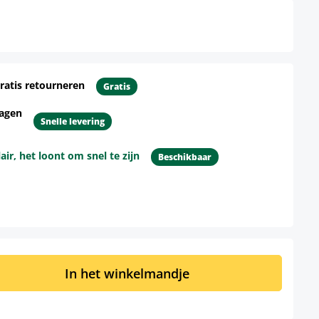
ratis retourneren
Gratis
dagen
Snelle levering
r, het loont om snel te zijn
Beschikbaar
d: Voer de gewenste hoeveelheid in of 
In het winkelmandje