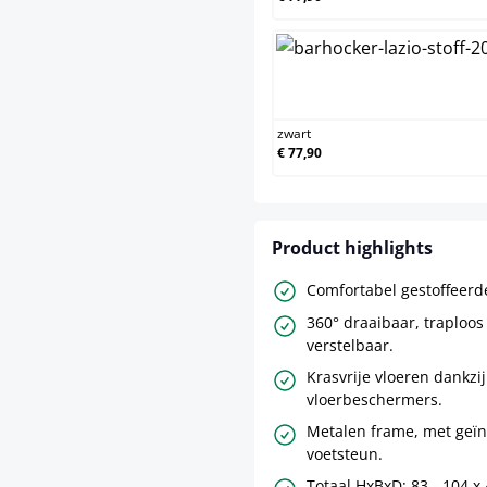
zwart
zwart
€ 77,90
Product highlights
Comfortabel gestoffeerde
360° draaibaar, traploos
verstelbaar.
Krasvrije vloeren dankzij
vloerbeschermers.
Metalen frame, met geï
voetsteun.
Totaal HxBxD: 83 - 104 x