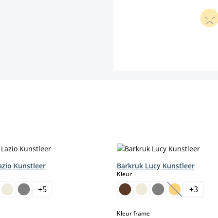
azio Kunstleer
Barkruk Lucy Kunstleer
select
Kleur
+
5
+
3
ptie is momenteel niet beschikbaar.)
(Deze optie i
select
select
Kleur frame