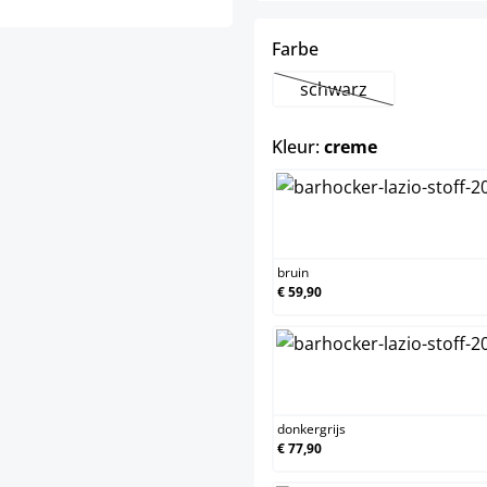
select
Farbe
schwarz
(Deze optie is momen
select
Kleur:
creme
bruin
bruin
€ 59,90
donkergrij
donkergrijs
€ 77,90