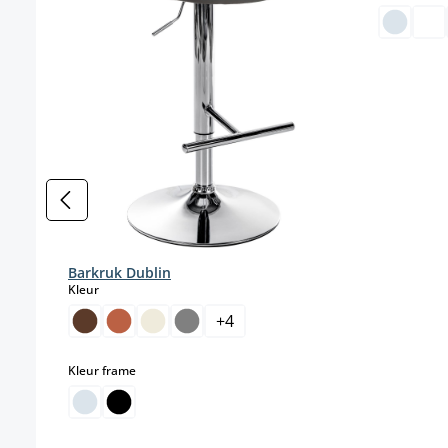
Barkruk Dublin
select
Kleur
+
4
select
Kleur frame