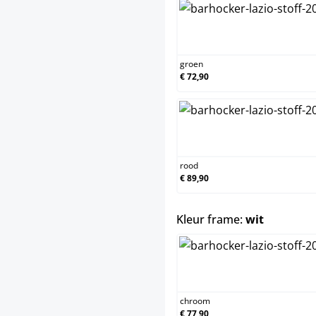
groen
groen
€ 72,90
rood
rood
€ 89,90
select
Kleur frame:
wit
chroom
chroom
€ 77,90