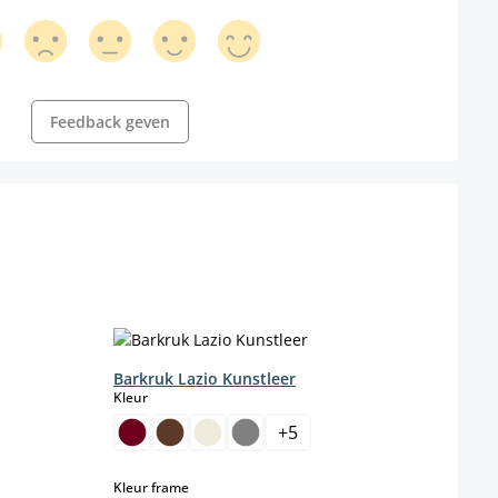
Feedback geven
Barkruk Lazio Kunstleer
Bark
select
Kleur
Farbe
+
5
b
s momenteel niet beschikbaar.)
select
Kleur frame
Kleur