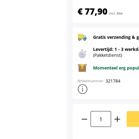
€ 77,90
incl. btw
Gratis verzending & g
Levertijd: 1 - 3 werk
(Pakketdienst)
Momenteel erg populai
321784
Artikelnummer:
Toon meer productinformatie
Producthoeveelhei