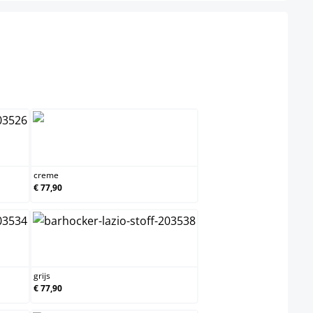
teel niet beschikbaar.)
creme
creme
€ 77,90
s
grijs
grijs
€ 77,90