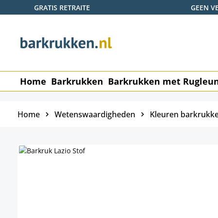
GRATIS RETRAITE
GEEN V
naar de hoofdinhoud
Ga naar de zoekopdracht
Ga naar de hoofdnavigatie
Home
Barkrukken
Barkrukken met Rugleu
Home
Wetenswaardigheden
Kleuren barkrukk