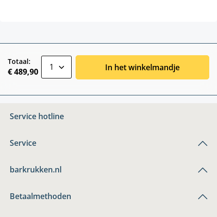
zentheme.component.product.quantitySele
Totaal:
In het winkelmandje
€ 489,90
Service hotline
Service
barkrukken.nl
Betaalmethoden