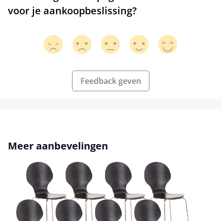
voor je aankoopbeslissing?
Feedback geven
Productgalerij overslaan
Meer aanbevelingen