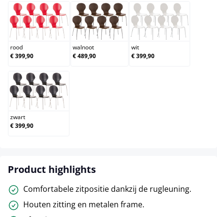
rood
walnoot
wit
rood
walnoot
wit
€ 399,90
€ 489,90
€ 399,90
zwart
zwart
€ 399,90
Product highlights
Comfortabele zitpositie dankzij de rugleuning.
Houten zitting en metalen frame.