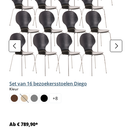
Set van 16 bezoekersstoelen Diego
select
Kleur
+
8
(Deze optie is momenteel niet beschikbaar.)
Ab € 789,90*