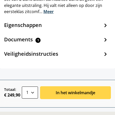
elegante uitstraling. Hij valt niet alleen op door zijn
eersteklas zitcomf…
Meer
Eigenschappen
Documents
1
Veiligheidsinstructies
zentheme.component.product.quantitySele
Totaal:
In het winkelmandje
€ 249,90