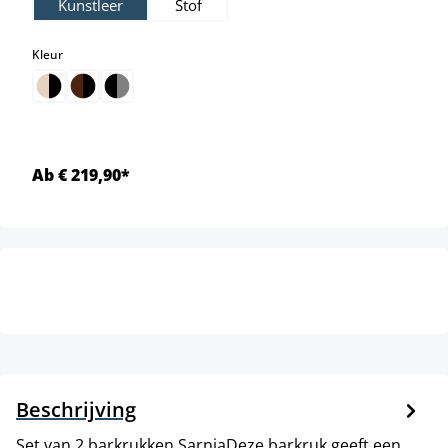
Kunstleer
Stof
select
Kleur
Ab € 219,90*
Beschrijving
Set van 2 barkrukken SarniaDeze barkruk geeft een