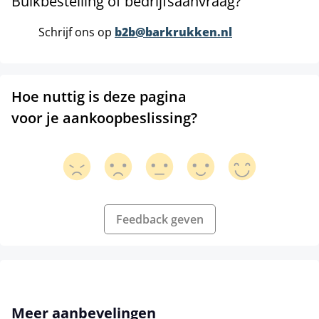
Bulkbestelling of bedrijfsaanvraag?
Schrijf ons op
b2b@barkrukken.nl
Hoe nuttig is deze pagina
voor je aankoopbeslissing?
Feedback geven
Productgalerij overslaan
Meer aanbevelingen