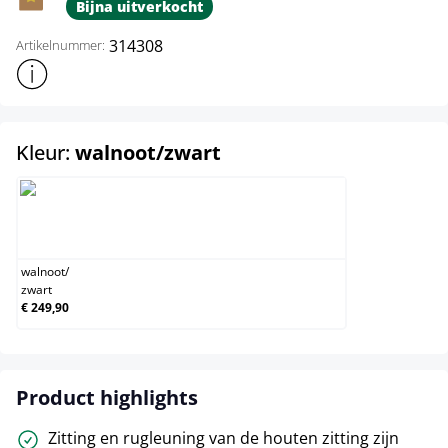
Bijna uitverkocht
314308
Artikelnummer:
Toon meer productinformatie
select
Kleur:
walnoot/zwart
walnoot/zwart
walnoot
/
zwart
€ 249,90
Product highlights
Zitting en rugleuning van de houten zitting zijn