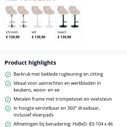
chroom
wit
zwart
chroom
wit
zwart
€ 139,90
€ 139,90
€ 139,90
Product highlights
Barkruk met beklede rugleuning en zitting
Ideaal voor aanrechten en werkbladen in
keukens, woon- en ee
Metalen frame met trompetvoet en voetsteun
In hoogte verstelbaar en 360° draaibaar,
inclusief vloerpads
Afmetingen bij benadering: HxBxD: 83-104 x 46