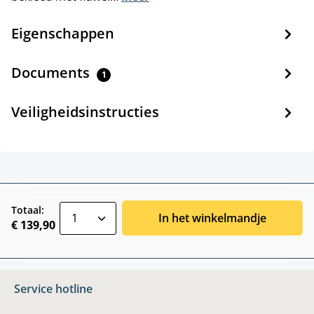
Eigenschappen
Documents
1
Veiligheidsinstructies
zentheme.component.product.quantitySele
Totaal:
In het winkelmandje
€ 139,90
Service hotline