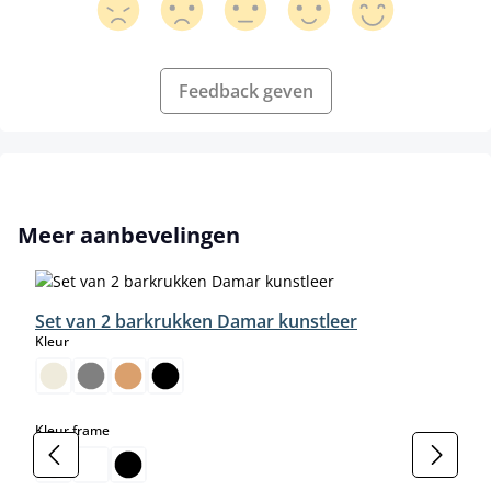
Feedback geven
Productgalerij overslaan
Meer aanbevelingen
Set van 2 barkrukken Damar kunstleer
select
Kleur
select
Kleur frame