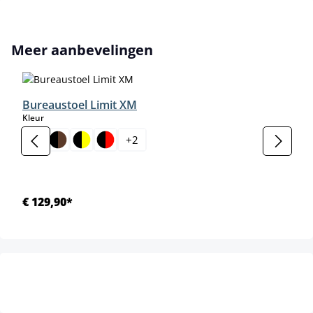
Productgalerij overslaan
Meer aanbevelingen
Bureaustoel Limit XM
select
Kleur
+
2
€ 129,90*