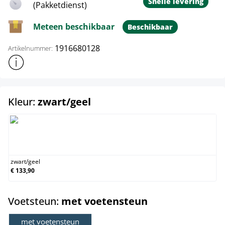
Snelle levering
(Pakketdienst)
Meteen beschikbaar
Beschikbaar
1916680128
Artikelnummer:
Toon meer productinformatie
select
Kleur:
zwart/geel
zwart/geel
zwart
/
geel
€ 133,90
select
Voetsteun:
met voetensteun
met voetensteun