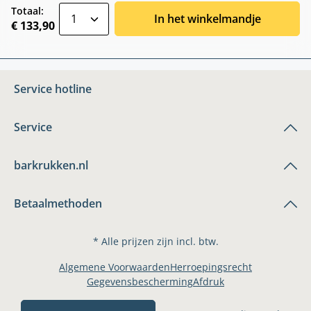
zentheme.component.product.quantitySele
Totaal:
In het winkelmandje
€ 133,90
Service hotline
Service
barkrukken.nl
Betaalmethoden
* Alle prijzen zijn incl. btw.
Algemene Voorwaarden
Herroepingsrecht
Gegevensbescherming
Afdruk