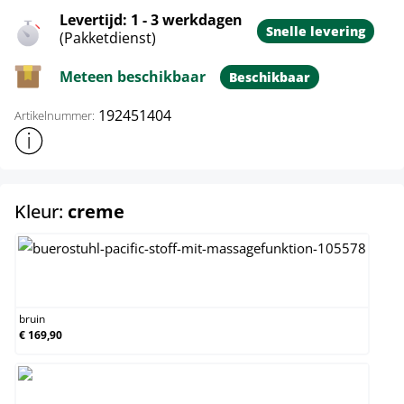
Levertijd: 1 - 3 werkdagen
Snelle levering
(Pakketdienst)
Meteen beschikbaar
Beschikbaar
192451404
Artikelnummer:
Toon meer productinformatie
select
Kleur:
creme
bruin
bruin
€ 169,90