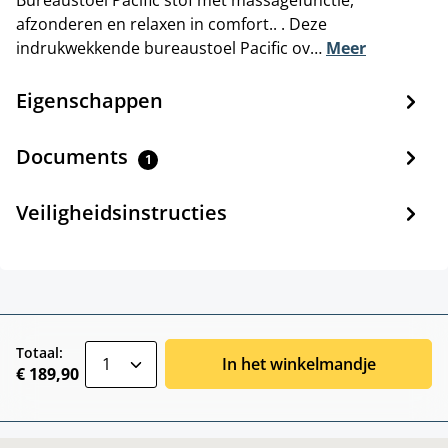
Bureaustoel Pacific stof met massagefunctie,
afzonderen en relaxen in comfort.. . Deze
indrukwekkende bureaustoel Pacific ov…
Meer
Eigenschappen
Documents
1
Veiligheidsinstructies
zentheme.component.product.quantitySele
Totaal:
In het winkelmandje
€ 189,90