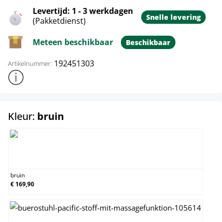
Levertijd: 1 - 3 werkdagen
Snelle levering
(Pakketdienst)
Meteen beschikbaar
Beschikbaar
192451303
Artikelnummer:
Toon meer productinformatie
select
Kleur:
bruin
bruin
bruin
€ 169,90