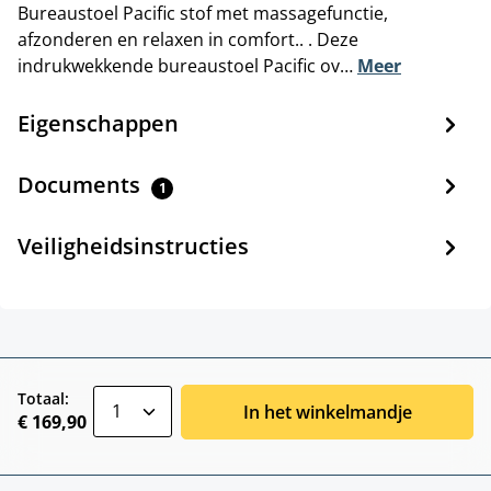
Bureaustoel Pacific stof met massagefunctie,
afzonderen en relaxen in comfort.. . Deze
indrukwekkende bureaustoel Pacific ov…
Meer
Eigenschappen
Documents
1
Veiligheidsinstructies
zentheme.component.product.quantitySele
Totaal:
In het winkelmandje
€ 169,90