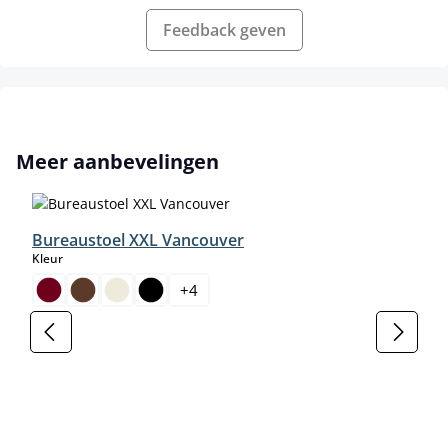
Feedback geven
Productgalerij overslaan
Meer aanbevelingen
Bureaustoel XXL Vancouver
select
Kleur
+
4