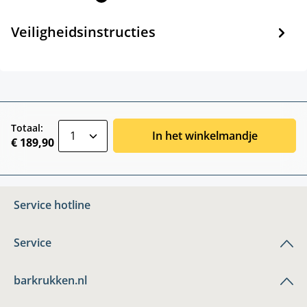
Veiligheidsinstructies
zentheme.component.product.quantitySele
Totaal:
In het winkelmandje
€ 189,90
Service hotline
Service
barkrukken.nl