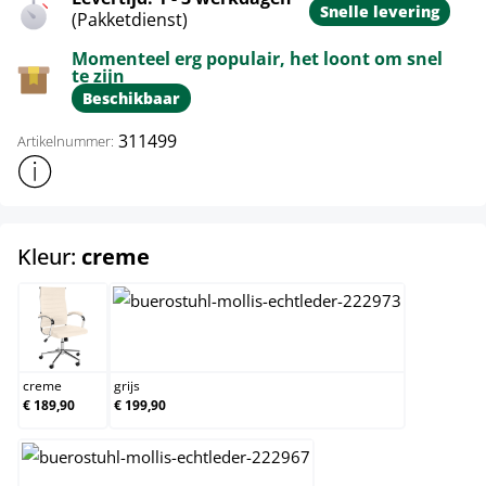
Snelle levering
(Pakketdienst)
Momenteel erg populair, het loont om snel
te zijn
Beschikbaar
311499
Artikelnummer:
Toon meer productinformatie
select
Kleur:
creme
creme
grijs
creme
grijs
€ 189,90
€ 199,90