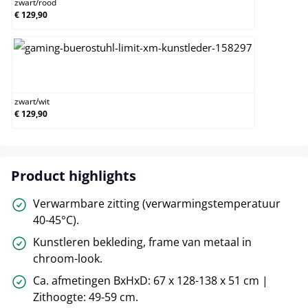
zwart
/
rood
€ 129,90
zwart/wit
zwart
/
wit
€ 129,90
Product highlights
Verwarmbare zitting (verwarmingstemperatuur
40-45°C).
Kunstleren bekleding, frame van metaal in
chroom-look.
Ca. afmetingen BxHxD: 67 x 128-138 x 51 cm |
Zithoogte: 49-59 cm.