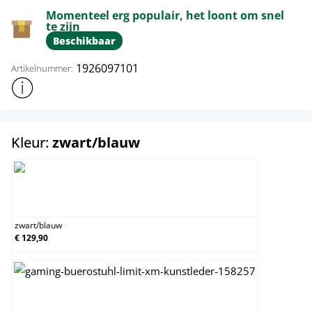
Momenteel erg populair, het loont om snel
te zijn
Beschikbaar
1926097101
Artikelnummer:
Toon meer productinformatie
select
Kleur:
zwart/blauw
zwart/blauw
zwart
/
blauw
€ 129,90
zwart/bruin