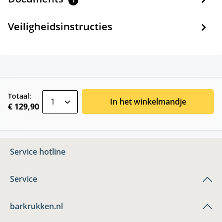
1
Veiligheidsinstructies
zentheme.component.product.quantitySele
Totaal:
In het winkelmandje
€ 129,90
Service hotline
Service
barkrukken.nl