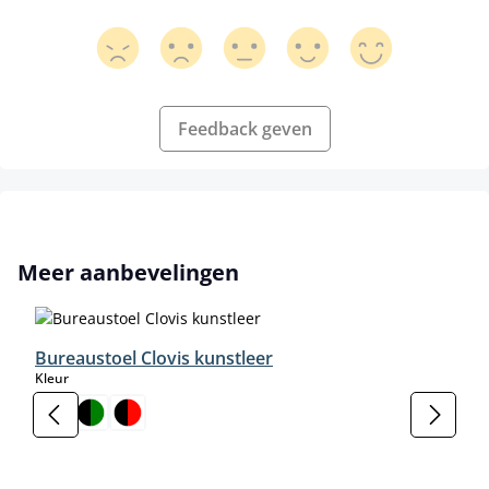
Feedback geven
Productgalerij overslaan
Meer aanbevelingen
Bureaustoel Clovis kunstleer
select
Kleur