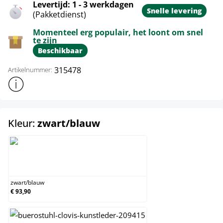
Levertijd: 1 - 3 werkdagen
Snelle levering
(Pakketdienst)
Momenteel erg populair, het loont om snel
te zijn
Beschikbaar
315478
Artikelnummer:
Toon meer productinformatie
select
Kleur:
zwart/blauw
zwart/blauw
zwart
/
blauw
€ 93,90