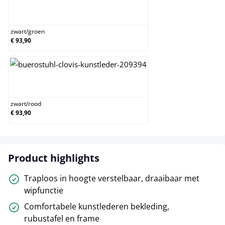
zwart/groen
zwart
/
groen
€ 93,90
zwart/rood
zwart
/
rood
€ 93,90
Product highlights
Traploos in hoogte verstelbaar, draaibaar met
wipfunctie
Comfortabele kunstlederen bekleding,
rubustafel en frame