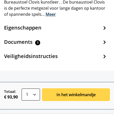
Bureaustoel Clovis kunstleer. . De bureaustoel Clovis
is de perfecte metgezel voor lange dagen op kantoor
of spannende spels…
Meer
Eigenschappen
Documents
1
Veiligheidsinstructies
zentheme.component.product.quantitySele
Totaal:
In het winkelmandje
€ 93,90