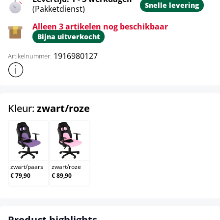
Snelle levering
(Pakketdienst)
Alleen 3 artikelen nog beschikbaar
Bijna uitverkocht
1916980127
Artikelnummer:
Toon meer productinformatie
select
Kleur:
zwart/roze
zwart/paars
zwart/roze
zwart
/
paars
zwart
/
roze
€ 79,90
€ 89,90
Product highlights