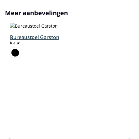
Productgalerij overslaan
Meer aanbevelingen
Bureaustoel Garston
select
Kleur