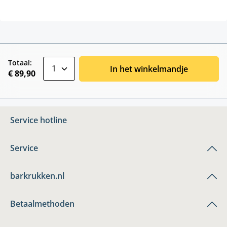
zentheme.component.product.quantitySele
Totaal:
In het winkelmandje
€ 89,90
Service hotline
Service
barkrukken.nl
Betaalmethoden