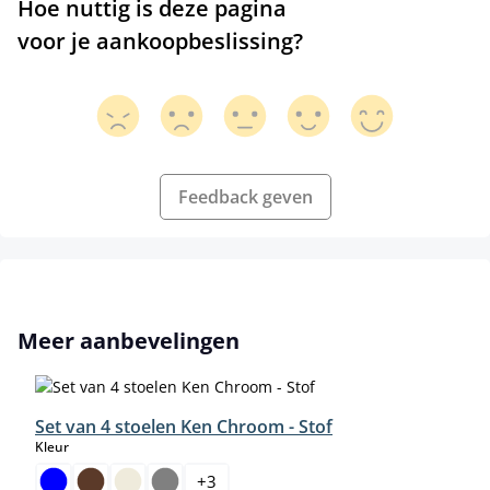
Hoe nuttig is deze pagina
voor je aankoopbeslissing?
Feedback geven
Productgalerij overslaan
Meer aanbevelingen
Set van 4 stoelen Ken Chroom - Stof
select
Kleur
+
3