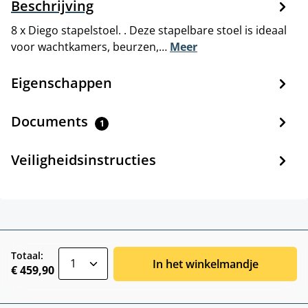
Beschrijving
8 x Diego stapelstoel. . Deze stapelbare stoel is ideaal
voor wachtkamers, beurzen,…
Meer
Eigenschappen
Documents
1
Veiligheidsinstructies
zentheme.component.product.quantitySele
Totaal:
In het winkelmandje
€ 459,90