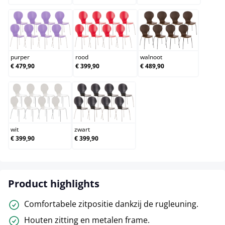
purper
rood
walnoot
purper
rood
walnoot
€ 479,90
€ 399,90
€ 489,90
wit
zwart
wit
zwart
€ 399,90
€ 399,90
Product highlights
Comfortabele zitpositie dankzij de rugleuning.
Houten zitting en metalen frame.