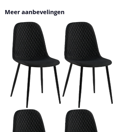
Productgalerij overslaan
Meer aanbevelingen