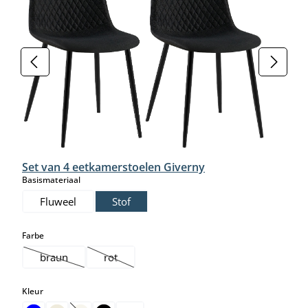
Set van 4 eetkamerstoelen Giverny
select
Basismateriaal
Fluweel
Stof
select
Farbe
braun
rot
(Deze optie is momenteel niet beschikbaar.)
(Deze optie is momenteel niet beschikbaar.)
select
Kleur