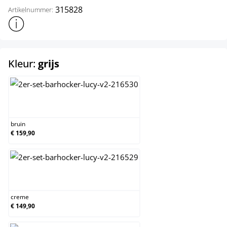
315828
Artikelnummer:
Toon meer productinformatie
select
Kleur:
grijs
bruin
bruin
€ 159,90
creme
creme
€ 149,90