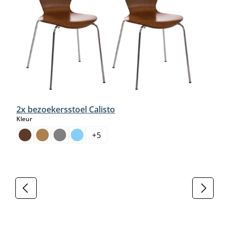
2x bezoekersstoel Calisto
select
Kleur
+
5