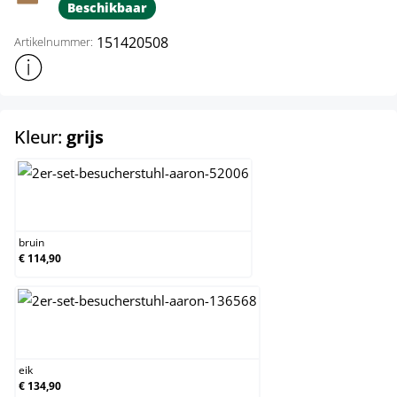
Beschikbaar
151420508
Artikelnummer:
Toon meer productinformatie
select
Kleur:
grijs
bruin
bruin
€ 114,90
eik
eik
€ 134,90