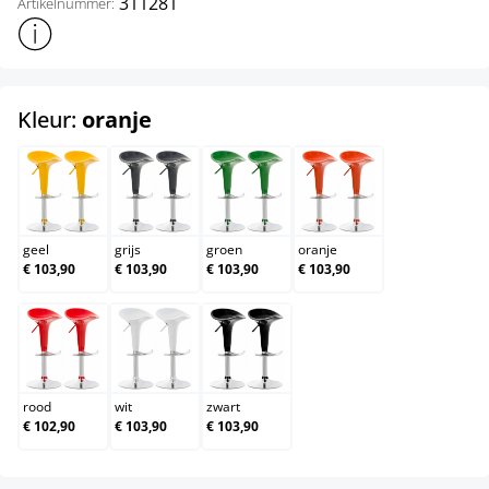
311281
Artikelnummer:
Toon meer productinformatie
select
Kleur:
oranje
geel
grijs
groen
oranje
geel
grijs
groen
oranje
€ 103,90
€ 103,90
€ 103,90
€ 103,90
rood
wit
zwart
rood
wit
zwart
€ 102,90
€ 103,90
€ 103,90