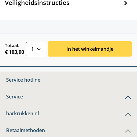
Veiligheidsinstructies
zentheme.component.product.quantitySele
Totaal:
In het winkelmandje
€ 103,90
Service hotline
Service
barkrukken.nl
Betaalmethoden