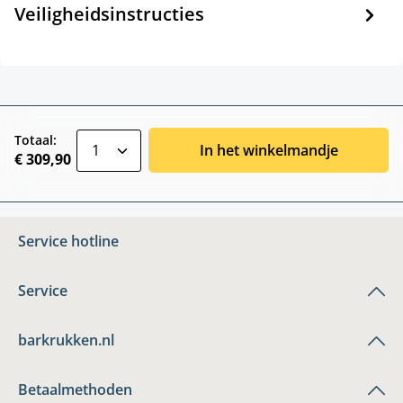
Veiligheidsinstructies
zentheme.component.product.quantitySele
Totaal:
In het winkelmandje
€ 309,90
Service hotline
Service
barkrukken.nl
Betaalmethoden