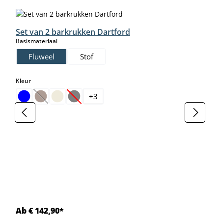
Set van 2 barkrukken Dartford
select
Basismateriaal
Fluweel
Stof
select
Kleur
+
3
(Deze optie is momenteel niet beschikbaar.)
(Deze optie is momenteel niet beschikbaar.)
Ab € 142,90*