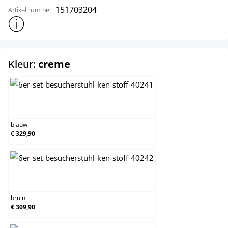
151703204
Artikelnummer:
Toon meer productinformatie
select
Kleur:
creme
blauw
blauw
€ 329,90
bruin
bruin
€ 309,90