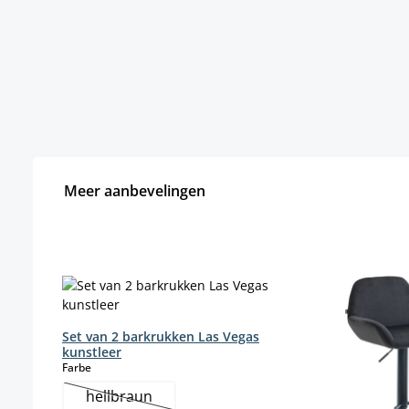
Meer aanbevelingen
Productgalerij overslaan
Set van 2 barkrukken Las Vegas
kunstleer
select
Farbe
hellbraun
(Deze optie is momenteel niet beschikbaar.)