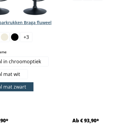
 barkrukken Braga fluweel
+
3
select
rame
l in chroomoptiek
l mat wit
l mat zwart
,90*
Ab € 93,90*