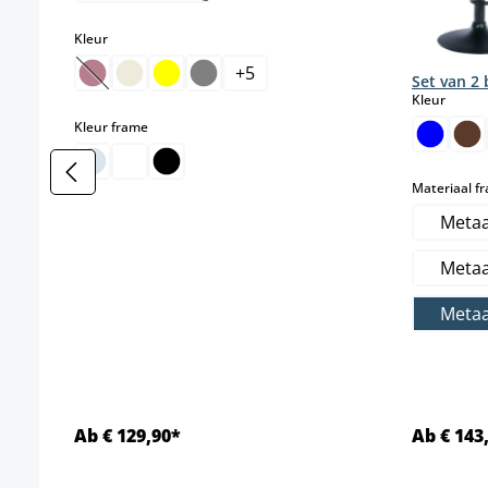
select
Kleur
+
5
Set van 2
(Deze optie is momenteel niet beschikbaar.)
select
Kleur
select
Kleur frame
Materiaal f
Metaa
Metaa
Metaa
Ab € 129,90*
Ab € 143