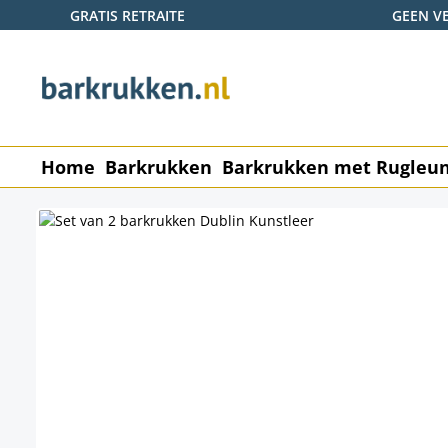
GRATIS RETRAITE
GEEN V
naar de hoofdinhoud
Ga naar de zoekopdracht
Ga naar de hoofdnavigatie
Home
Barkrukken
Barkrukken met Rugleu