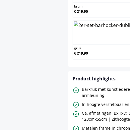
bruin
€ 219,90
grijs
grijs
€ 219,90
Product highlights
Barkruk met kunstledere
armleuning.
In hoogte verstelbaar en
Ca. afmetingen: BxHxD: 
123cmx55cm | Zithoogte:
Metalen frame in chroom