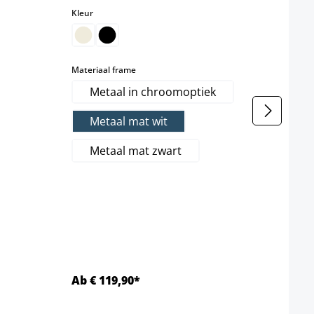
select
Kleur
Set v
select
Materiaal frame
Kleur
Metaal in chroomoptiek
Metaal mat wit
Mater
Metaal mat zwart
M
M
M
Ab € 119,90*
Ab €