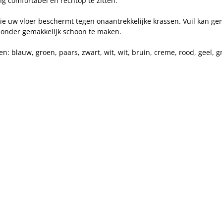
g comfortabel en rechtop te zitten.
e uw vloer beschermt tegen onaantrekkelijke krassen. Vuil kan ge
jzonder gemakkelijk schoon te maken.
blauw, groen, paars, zwart, wit, wit, bruin, creme, rood, geel, grij