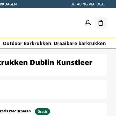
WERKDAGEN
BETALING VIA IDEAL
Winkel
n
Outdoor Barkrukken
Draaibare barkrukken
Me
krukken Dublin Kunstleer
ratis retourneren
Gratis