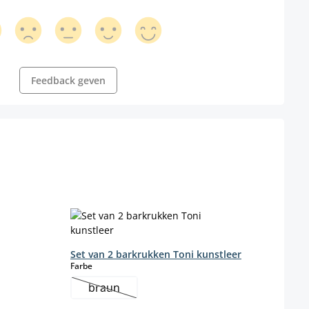
Feedback geven
Set van 2 barkrukken Toni kunstleer
select
Farbe
braun
(Deze optie is momenteel niet beschikbaar.)