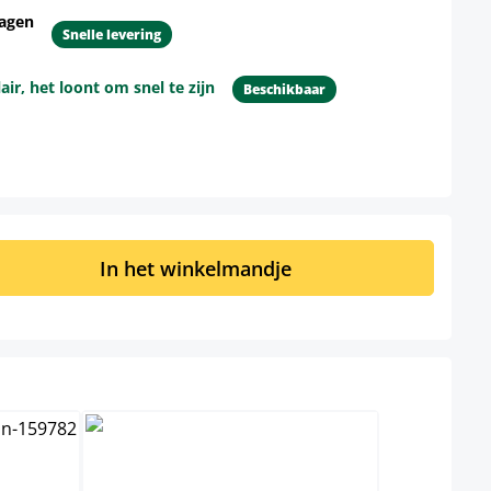
dagen
Snelle levering
r, het loont om snel te zijn
Beschikbaar
d: Voer de gewenste hoeveelheid in of 
In het winkelmandje
creme