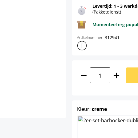
Levertijd: 1 - 3 werk
(Pakketdienst)
Momenteel erg populai
312941
Artikelnummer:
Toon meer productinformatie
Producthoeveelhei
select
Kleur:
creme
bruin