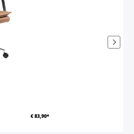
€ 83,90*
Ab €