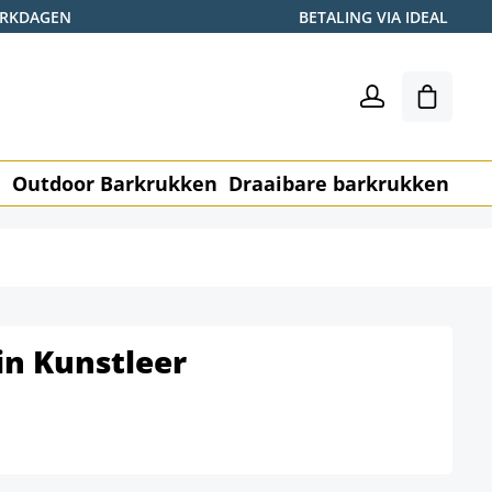
WERKDAGEN
BETALING VIA IDEAL
Winkel
n
Outdoor Barkrukken
Draaibare barkrukken
Me
in Kunstleer