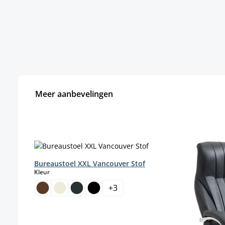
Meer aanbevelingen
Productgalerij overslaan
Bureaustoel XXL Vancouver Stof
select
Kleur
+
3