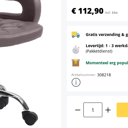
€ 112,90
incl. btw
Gratis verzending & g
Levertijd: 1 - 3 werk
(Pakketdienst)
Momenteel erg populai
308218
Artikelnummer:
Toon meer productinformatie
Producthoeveelhei