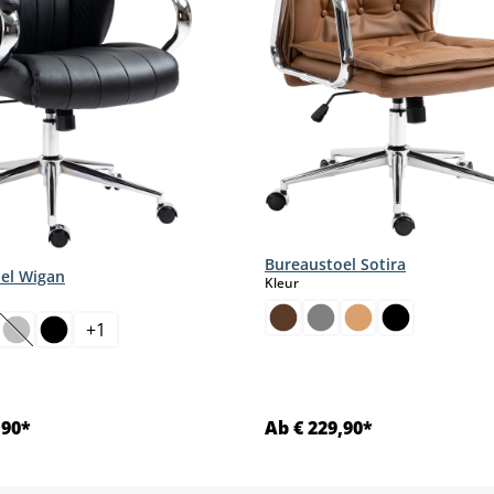
Bureaustoel Sotira
el Wigan
select
Kleur
+
1
(Deze optie is momenteel niet beschikbaar.)
,90*
Ab € 229,90*