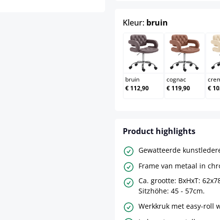
select
Kleur:
bruin
bruin
cognac
bruin
cognac
cre
€ 112,90
€ 119,90
€ 10
Product highlights
Gewatteerde kunstleder
Frame van metaal in chr
Ca. grootte: BxHxT: 62x
Sitzhöhe: 45 - 57cm.
Werkkruk met easy-roll w