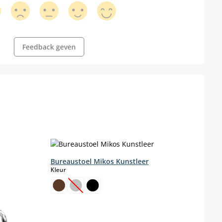
Feedback geven
Bureaustoel Mikos Kunstleer
Bure
select
Kleur
Kleur
(Deze optie is momenteel niet beschikbaar.)