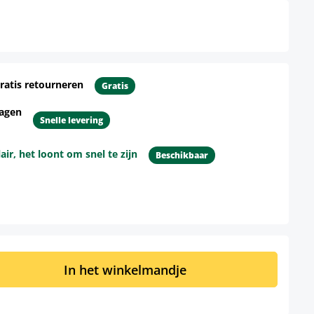
ratis retourneren
Gratis
dagen
Snelle levering
r, het loont om snel te zijn
Beschikbaar
d: Voer de gewenste hoeveelheid in of 
In het winkelmandje