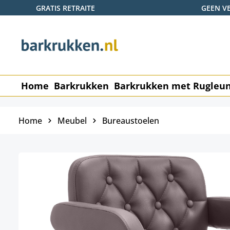
GRATIS RETRAITE
GEEN V
naar de hoofdinhoud
Ga naar de zoekopdracht
Ga naar de hoofdnavigatie
Home
Barkrukken
Barkrukken met Rugleu
Home
Meubel
Bureaustoelen