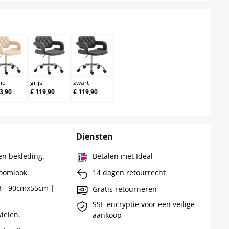
creme
grijs
zwart
me
grijs
zwart
3,90
€ 119,90
€ 119,90
Diensten
en bekleding.
Betalen met Ideal
oomlook.
14 dagen retourrecht
78 - 90cmx55cm |
Gratis retourneren
SSL-encryptie voor een veilige
ielen.
aankoop