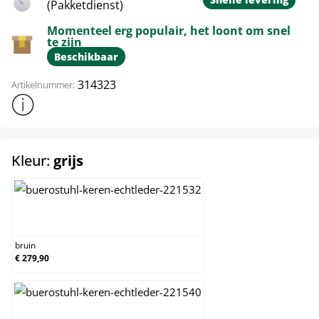
(Pakketdienst)
Momenteel erg populair, het loont om snel
te zijn
Beschikbaar
314323
Artikelnummer:
Toon meer productinformatie
select
Kleur:
grijs
bruin
bruin
€ 279,90
creme