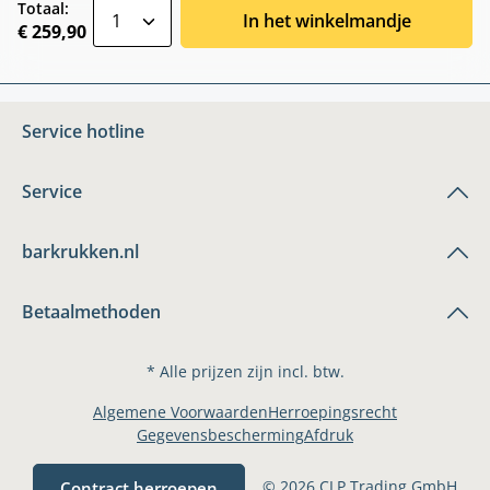
zentheme.component.product.quantitySele
Totaal:
In het winkelmandje
€ 259,90
Service hotline
Service
barkrukken.nl
Betaalmethoden
* Alle prijzen zijn incl. btw.
Algemene Voorwaarden
Herroepingsrecht
Gegevensbescherming
Afdruk
© 2026 CLP Trading GmbH
Contract herroepen