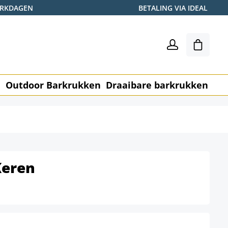
WERKDAGEN
BETALING VIA IDEAL
Winkel
n
Outdoor Barkrukken
Draaibare barkrukken
Me
Keren