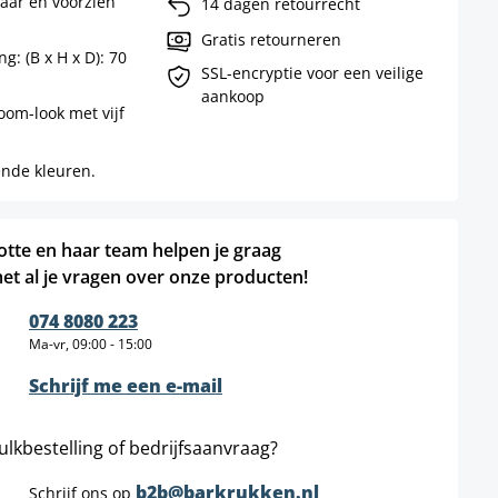
baar en voorzien
14 dagen retourrecht
Gratis retourneren
g: (B x H x D): 70
SSL-encryptie voor een veilige
aankoop
oom-look met vijf
ende kleuren.
otte en haar team helpen je graag
et al je vragen over onze producten!
074 8080 223
Ma-vr, 09:00 - 15:00
Schrijf me een e-mail
ulkbestelling of bedrijfsaanvraag?
b2b@barkrukken.nl
Schrijf ons op