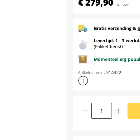
€ 279,90
incl. btw
Gratis verzending & g
Levertijd: 1 - 3 werk
(Pakketdienst)
Momenteel erg populai
314322
Artikelnummer:
Toon meer productinformatie
Producthoeveelhei