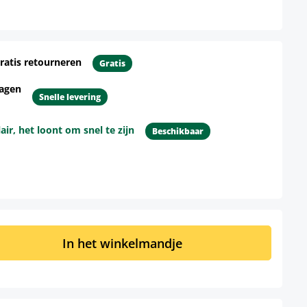
ratis retourneren
Gratis
dagen
Snelle levering
r, het loont om snel te zijn
Beschikbaar
d: Voer de gewenste hoeveelheid in of 
In het winkelmandje