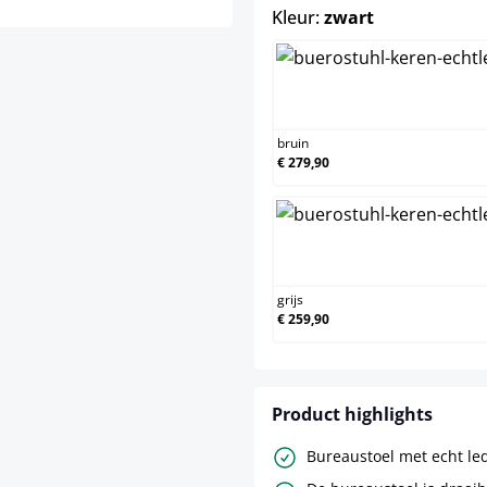
select
Kleur:
zwart
bruin
bruin
€ 279,90
grijs
grijs
€ 259,90
Product highlights
Bureaustoel met echt le