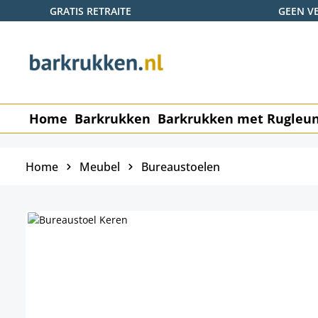
GRATIS RETRAITE
GEEN V
naar de hoofdinhoud
Ga naar de zoekopdracht
Ga naar de hoofdnavigatie
Home
Barkrukken
Barkrukken met Rugleu
Home
Meubel
Bureaustoelen