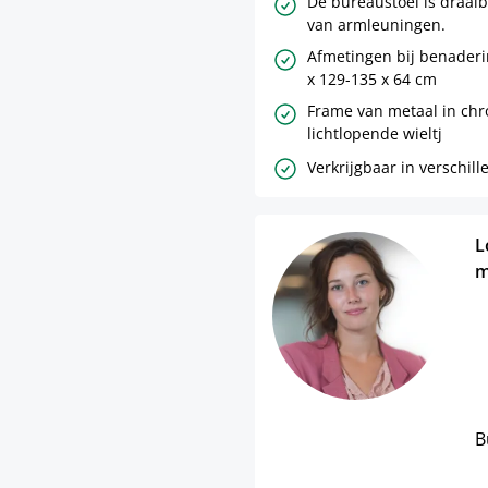
De bureaustoel is draai
van armleuningen.
Afmetingen bij benaderin
x 129-135 x 64 cm
Frame van metaal in chr
lichtlopende wieltj
Verkrijgbaar in verschill
L
m
B