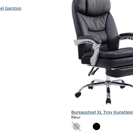
el Garston
Bureaustoel XL Troy Kunstlee
select
Kleur
(Deze optie is momenteel nie