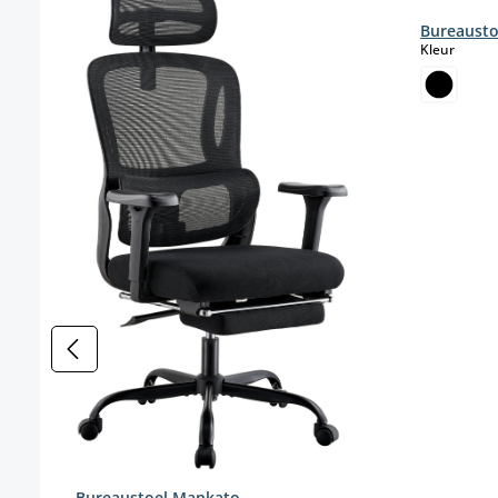
Bureausto
select
Kleur
Bureaustoel Mankato