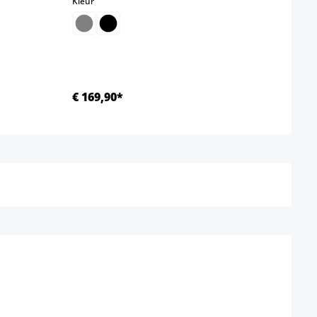
select
Kleur
€ 169,90*
Ab €
Details