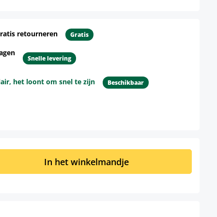
ratis retourneren
Gratis
dagen
Snelle levering
r, het loont om snel te zijn
Beschikbaar
d: Voer de gewenste hoeveelheid in of 
In het winkelmandje