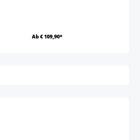
Ab € 109,90*
Ab €
Details