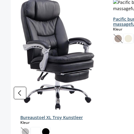
Pacific b
massagefu
select
Kleur
(Deze o
Bureaustoel XL Troy Kunstleer
select
Kleur