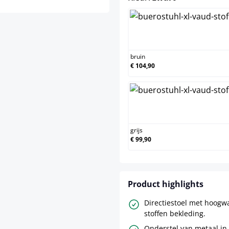
bruin
bruin
€ 104,90
grijs
grijs
€ 99,90
Product highlights
Directiestoel met hoogwa
stoffen bekleding.
Onderstel van metaal in