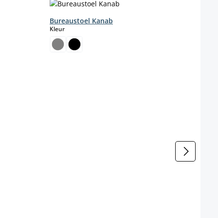
Bureaustoel Kanab
select
Kleur
Bure
Kleur