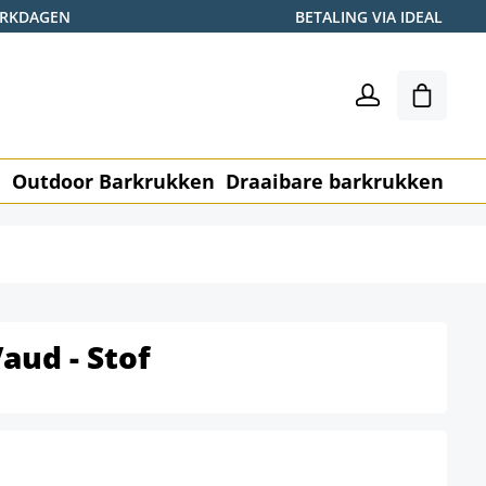
WERKDAGEN
BETALING VIA IDEAL
Winkel
n
Outdoor Barkrukken
Draaibare barkrukken
Me
aud - Stof