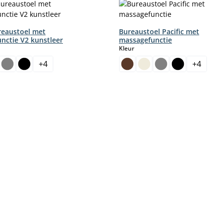
ureaustoel met
Bureaustoel Pacific met
nctie V2 kunstleer
massagefunctie
select
Kleur
+
4
+
4
ptie is momenteel niet beschikbaar.)