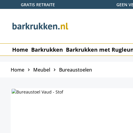
GRATIS RETRAITE
GEEN V
naar de hoofdinhoud
Ga naar de zoekopdracht
Ga naar de hoofdnavigatie
Home
Barkrukken
Barkrukken met Rugleu
Home
Meubel
Bureaustoelen