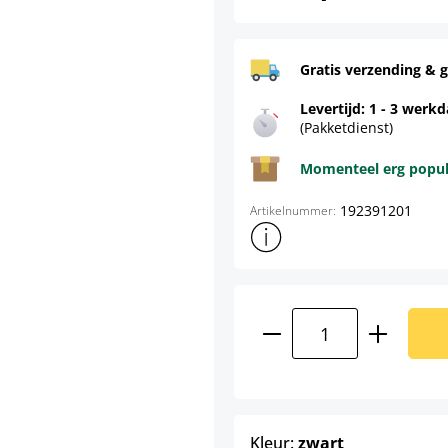
Gratis verzending & g
Levertijd: 1 - 3 werk
(Pakketdienst)
Momenteel erg populai
192391201
Artikelnummer:
Toon meer productinformatie
Producthoeveelhei
select
Kleur:
zwart