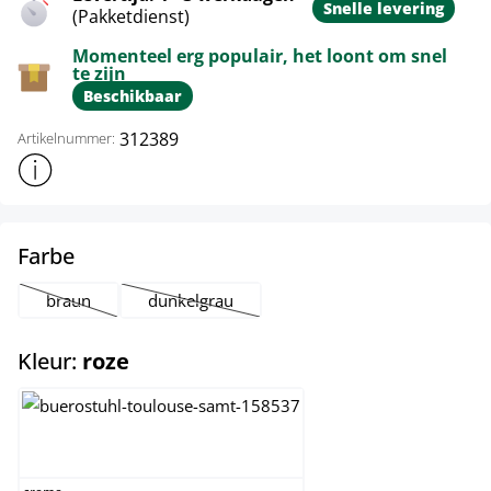
Snelle levering
(Pakketdienst)
Momenteel erg populair, het loont om snel
te zijn
Beschikbaar
312389
Artikelnummer:
Toon meer productinformatie
select
Farbe
braun
dunkelgrau
(Deze optie is momenteel niet beschikbaar.)
(Deze optie is momenteel niet beschikbaar.)
select
Kleur:
roze
creme