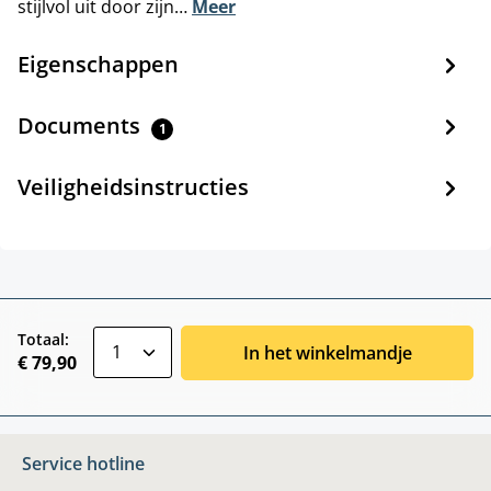
stijlvol uit door zijn…
Meer
Eigenschappen
Documents
1
Veiligheidsinstructies
zentheme.component.product.quantitySele
Totaal:
In het winkelmandje
€ 79,90
Service hotline