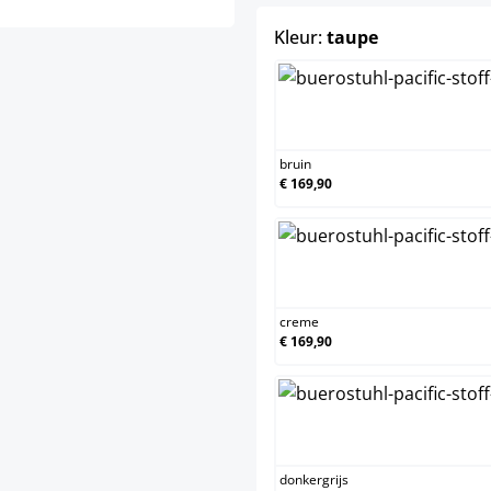
select
Kleur:
taupe
b
bruin
€ 169,90
c
creme
€ 169,90
d
donkergrijs