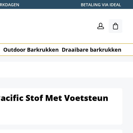
WERKDAGEN
BETALING VIA IDEAL
Winkel
n
Outdoor Barkrukken
Draaibare barkrukken
Me
acific Stof Met Voetsteun