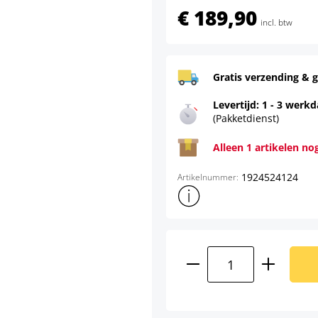
€ 189,90
incl. btw
Gratis verzending & g
Levertijd: 1 - 3 werk
(Pakketdienst)
Alleen 1 artikelen no
1924524124
Artikelnummer:
Toon meer productinformatie
Producthoeveelhei