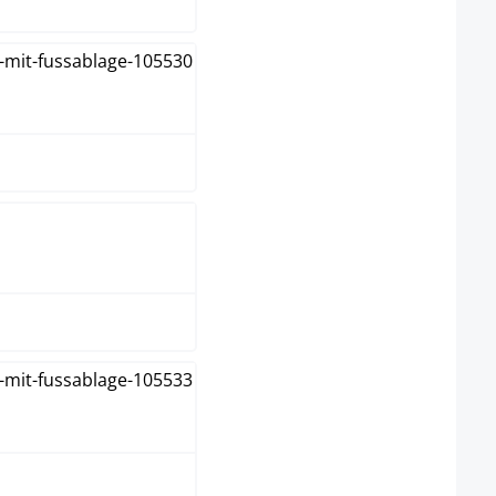
rijs
aupe
wart