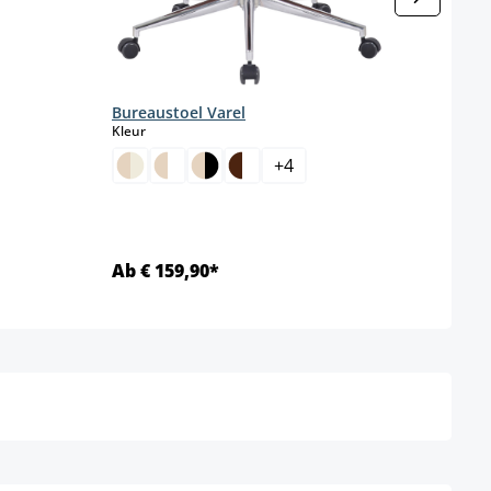
Bureaustoel Varel
Bure
select
Kleur
Kleur
+
4
Ab € 159,90*
Ab €
Details