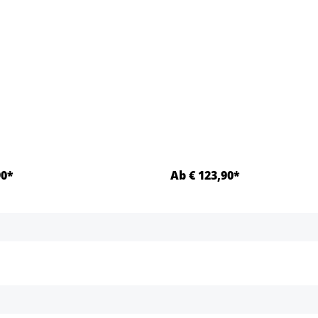
90*
Ab € 123,90*
Details
Details