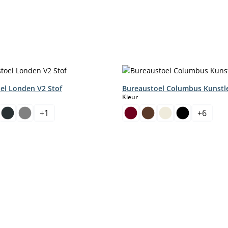
el Londen V2 Stof
Bureaustoel Columbus Kunstl
select
Kleur
+
1
+
6
aar.)