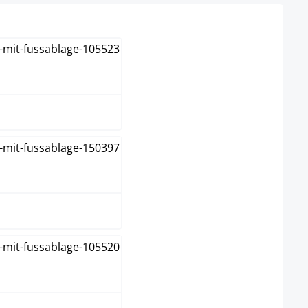
ruin
reme
onkergrijs