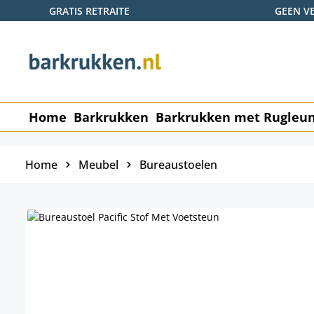
GRATIS RETRAITE
GEEN V
naar de hoofdinhoud
Ga naar de zoekopdracht
Ga naar de hoofdnavigatie
Home
Barkrukken
Barkrukken met Rugleu
Home
Meubel
Bureaustoelen