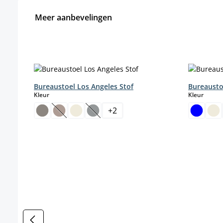
Meer aanbevelingen
Productgalerij overslaan
Bureaustoel Los Angeles Stof
Bureausto
select
select
Kleur
Kleur
+
2
(Deze optie is momenteel niet beschikbaar.)
(Deze optie is momenteel niet beschikb