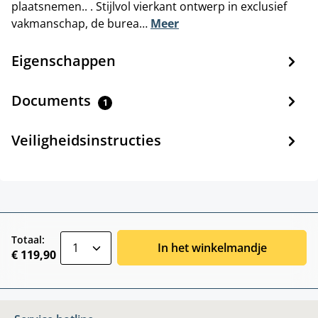
plaatsnemen.. . Stijlvol vierkant ontwerp in exclusief
vakmanschap, de burea…
Meer
Eigenschappen
Documents
1
Veiligheidsinstructies
zentheme.component.product.quantitySele
Totaal:
In het winkelmandje
€ 119,90