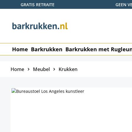
GRATIS RETRAITE
GEEN V
naar de hoofdinhoud
Ga naar de zoekopdracht
Ga naar de hoofdnavigatie
Home
Barkrukken
Barkrukken met Rugleu
Home
Meubel
Krukken