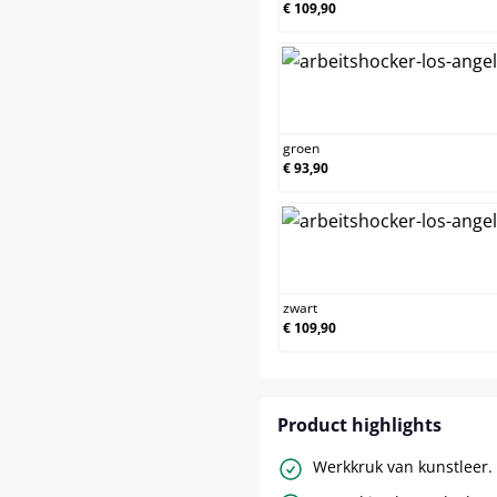
€ 109,90
g
groen
€ 93,90
zw
zwart
€ 109,90
Product highlights
Werkkruk van kunstleer.