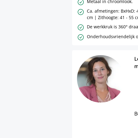
Metaal in chroomlook.
Ca. afmetingen: BxHxD: 4
cm | Zithoogte: 41 - 55 
De werkkruk is 360° draa
Onderhoudsvriendelijk o
L
m
B