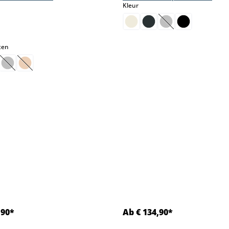
select
Kleur
(Deze optie is mom
select
ten
ptie is momenteel niet beschikbaar.)
eze optie is momenteel niet beschikbaar.)
(Deze optie is momenteel niet beschikbaar.)
(Deze optie is momenteel niet beschikbaar.)
,90*
Ab € 134,90*