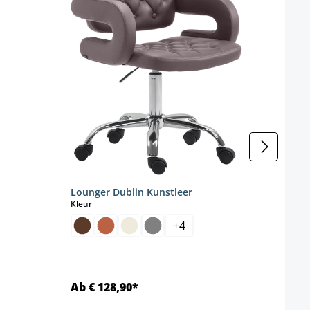
Kleur
enteel niet beschikbaar.)
Lounger Dublin Kunstleer
select
Kleur
+
4
Ab € 128,90*
Ab €