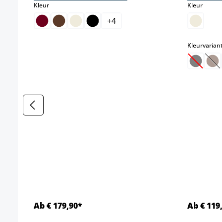
select
select
Kleur
Kleur
+
4
Kleurvarian
(Deze o
(D
Ab € 179,90*
Ab € 119