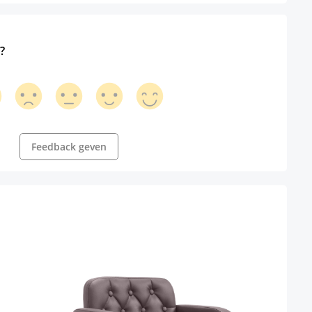
?
Feedback geven
Bureu