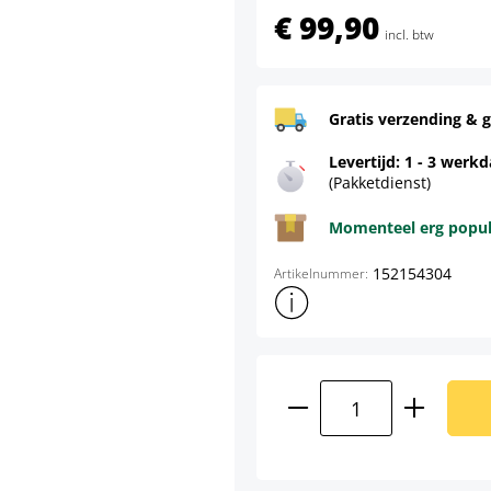
€ 99,90
incl. btw
Gratis verzending & g
Levertijd: 1 - 3 werk
(Pakketdienst)
Momenteel erg populai
152154304
Artikelnummer:
Toon meer productinformatie
Producthoeveelhei