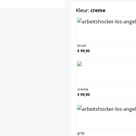
select
Kleur:
creme
br
bruin
€ 99,90
c
creme
€ 99,90
gr
grijs