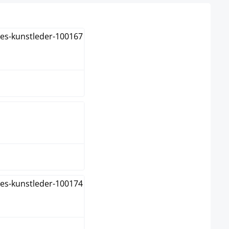
uin
reme
ijs