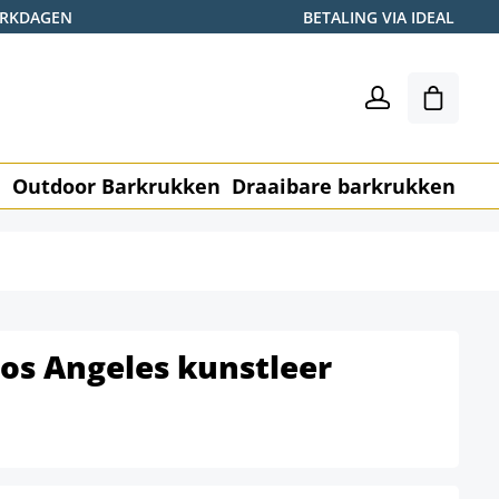
WERKDAGEN
BETALING VIA IDEAL
Winkel
n
Outdoor Barkrukken
Draaibare barkrukken
Me
os Angeles kunstleer