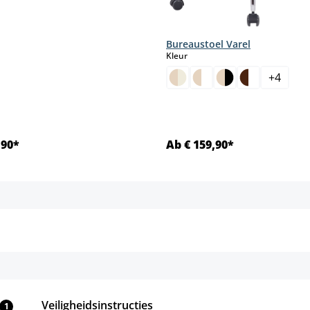
Bureaustoel Varel
select
Kleur
+
4
,90*
Ab € 159,90*
Details
Details
Veiligheidsinstructies
1