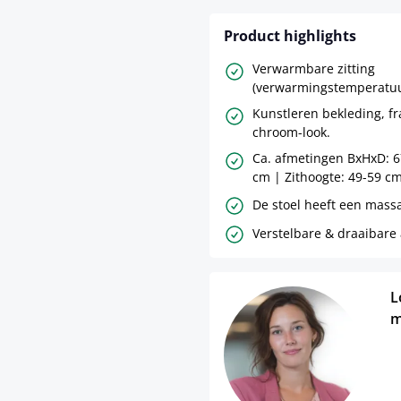
Product highlights
Verwarmbare zitting
(verwarmingstemperatuu
Kunstleren bekleding, f
chroom-look.
Ca. afmetingen BxHxD: 6
cm | Zithoogte: 49-59 cm
De stoel heeft een mass
Verstelbare & draaibare
L
m