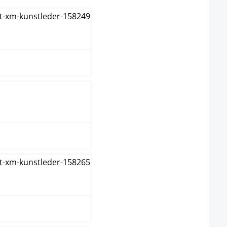
wart/blauw
wart/bruin
wart/geel