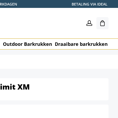
WERKDAGEN
BETALING VIA IDEAL
Winkel
n
Outdoor Barkrukken
Draaibare barkrukken
Me
Limit XM