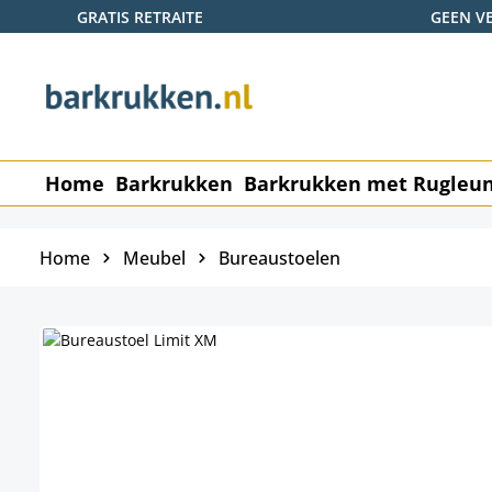
GRATIS RETRAITE
GEEN V
naar de hoofdinhoud
Ga naar de zoekopdracht
Ga naar de hoofdnavigatie
Home
Barkrukken
Barkrukken met Rugleu
Home
Meubel
Bureaustoelen