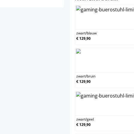
z
zwart
/
blauw
€ 129,90
z
zwart
/
bruin
€ 129,90
z
zwart
/
geel
€ 129,90