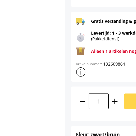
Gratis verzending & g
Levertijd: 1 - 3 werk
(Pakketdienst)
Alleen 1 artikelen no
192609864
Artikelnummer:
Toon meer productinformatie
Producthoeveelhei
select
Kleur:
zwart/bruin