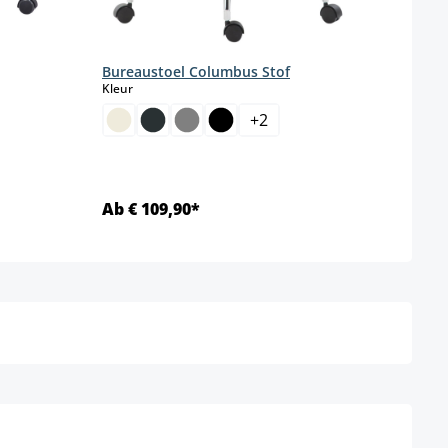
Bureaustoel Columbus Stof
select
Kleur
+
2
Ab € 109,90*
Ab €
Details