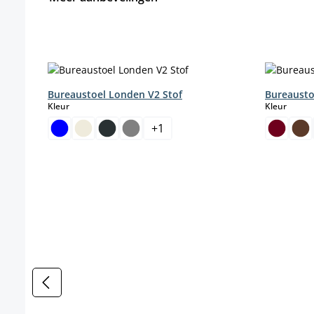
Productgalerij overslaan
Bureaustoel Londen V2 Stof
Bureausto
select
select
Kleur
Kleur
+
1