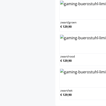
z
zwart
/
groen
€ 129,90
z
zwart
/
rood
€ 129,90
z
zwart
/
wit
€ 129,90