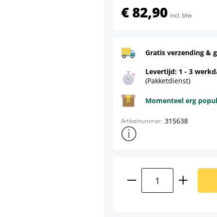
€ 82,90
incl. btw
Gratis verzending & g
Levertijd: 1 - 3 werk
(Pakketdienst)
Momenteel erg populai
315638
Artikelnummer:
Toon meer productinformatie
Producthoeveelhei