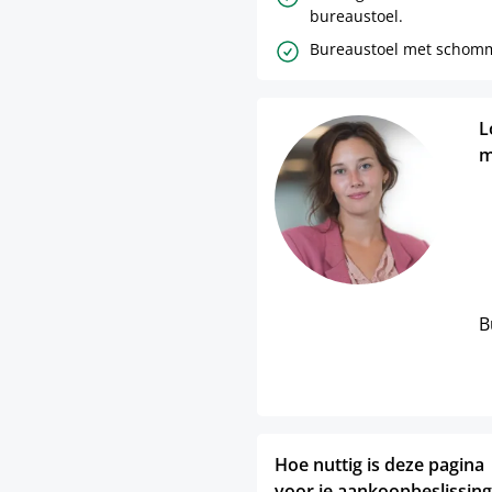
bureaustoel.
Bureaustoel met schomm
L
m
B
Hoe nuttig is deze pagina
voor je aankoopbeslissing