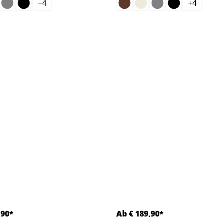
+
4
+
4
ptie is momenteel niet beschikbaar.)
,90*
Ab € 189,90*