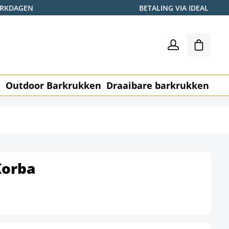
WERKDAGEN
BETALING VIA IDEAL
Winkel
n
Outdoor Barkrukken
Draaibare barkrukken
Me
Korba