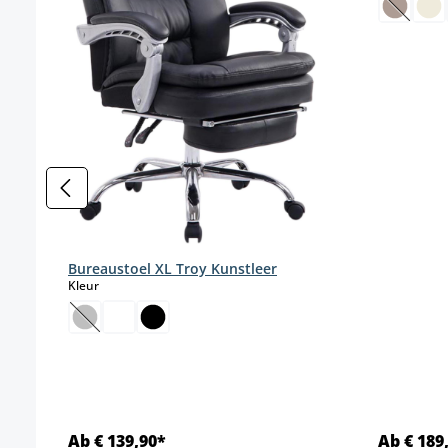
(Deze o
Bureaustoel XL Troy Kunstleer
select
Kleur
(Deze optie is momenteel niet beschikbaar.)
Ab € 139,90*
Ab € 189