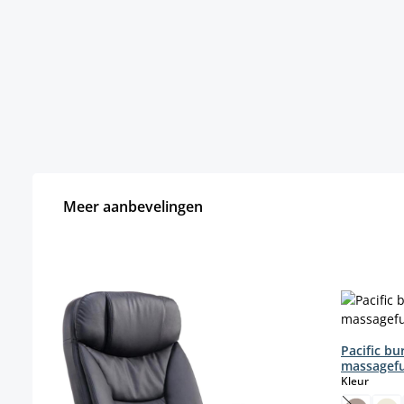
Meer aanbevelingen
Productgalerij overslaan
Pacific b
massagefu
select
Kleur