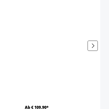
Bure
Kleur
Ab € 109,90*
Ab €