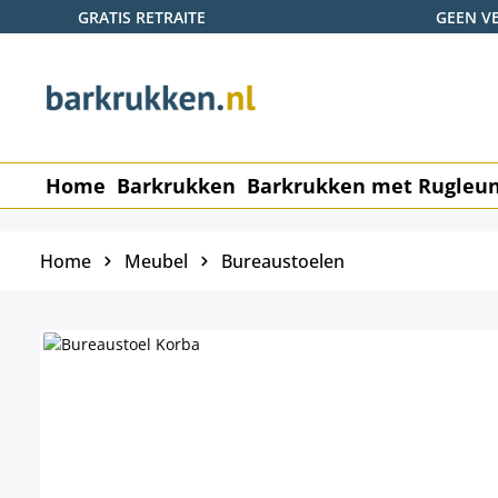
GRATIS RETRAITE
GEEN V
naar de hoofdinhoud
Ga naar de zoekopdracht
Ga naar de hoofdnavigatie
Home
Barkrukken
Barkrukken met Rugleu
Home
Meubel
Bureaustoelen