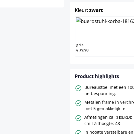
select
Kleur:
zwart
grijs
grijs
€ 79,90
Product highlights
Bureaustoel met een 10
netbespanning.
Metalen frame in verch
met 5 gemakkelijk te
Afmetingen ca. (HxBxD): 
cm I Zithoogte: 48
In hoogte verstelbare en