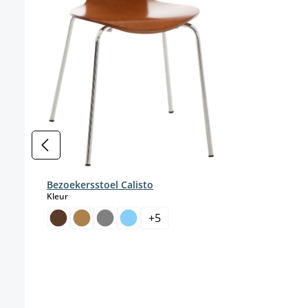
Bezoekersstoel Calisto
select
Kleur
+
5