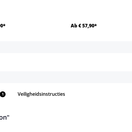
90*
Ab € 57,90*
Details
Details
Veiligheidsinstructies
1
on"