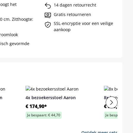
oogt het
14 dagen retourrecht
Gratis retourneren
0 cm. Zitthoogte:
SSL-encryptie voor een veilige
aankoop
hroomlook
misch gevormde
on
4x bezoekersstoel Aaron
8x bezoekerss
€ 174,90*
€ 339,90*
Je bespaart: € 44,70
Je bespaart: € 9
Ontdek meer sets