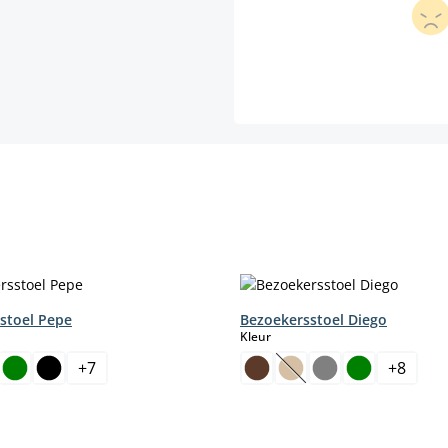
stoel Pepe
Bezoekersstoel Diego
select
Kleur
+
7
+
8
(Deze optie is momentee