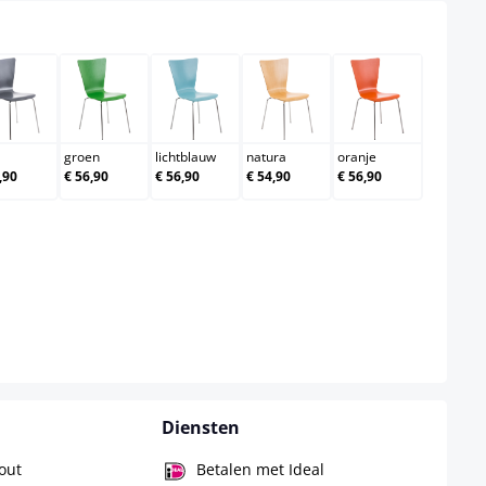
grijs
groen
lichtblauw
natura
oranje
groen
lichtblauw
natura
oranje
,90
€ 56,90
€ 56,90
€ 54,90
€ 56,90
Diensten
hout
Betalen met Ideal