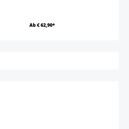
Ab € 62,90*
€ 10
Details