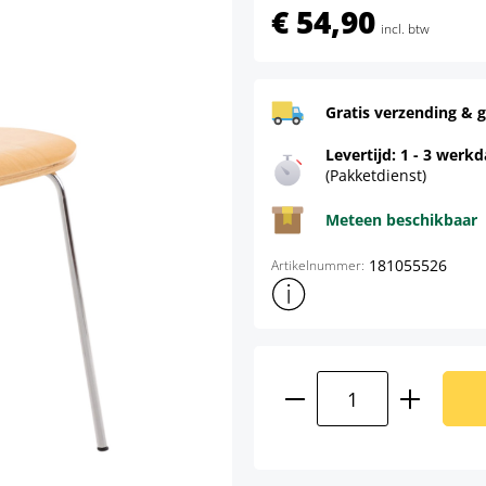
€ 54,90
incl. btw
Gratis verzending & g
Levertijd: 1 - 3 werk
(Pakketdienst)
Meteen beschikbaar
181055526
Artikelnummer:
Toon meer productinformatie
Producthoeveelhei