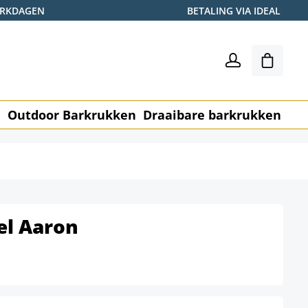
WERKDAGEN
BETALING VIA IDEAL
Winkel
n
Outdoor Barkrukken
Draaibare barkrukken
Me
el Aaron