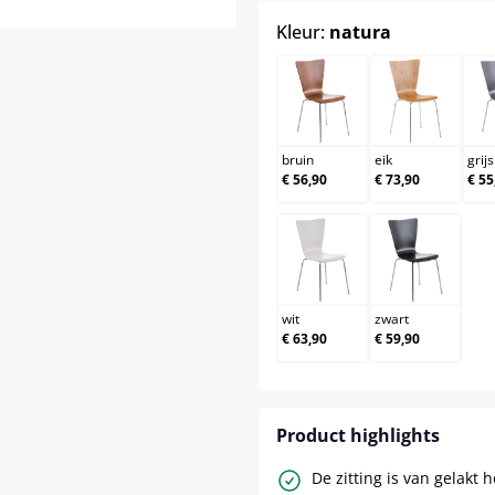
select
Kleur:
natura
bruin
eik
bruin
eik
grijs
€ 56,90
€ 73,90
€ 55
wit
zwart
wit
zwart
€ 63,90
€ 59,90
Product highlights
De zitting is van gelakt 