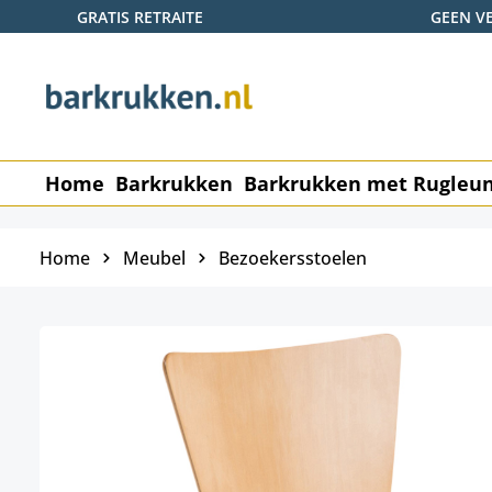
GRATIS RETRAITE
GEEN V
naar de hoofdinhoud
Ga naar de zoekopdracht
Ga naar de hoofdnavigatie
Home
Barkrukken
Barkrukken met Rugleu
Home
Meubel
Bezoekersstoelen