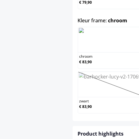
€ 79,90
sele
Kleur frame:
chroom
chroom
chroom
€ 83,90
zwart
(Deze optie i
zwart
€ 83,90
Product highlights