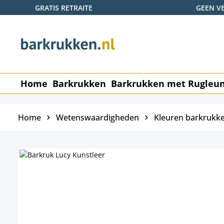
GRATIS RETRAITE
GEEN V
naar de hoofdinhoud
Ga naar de zoekopdracht
Ga naar de hoofdnavigatie
Home
Barkrukken
Barkrukken met Rugleu
Home
Wetenswaardigheden
Kleuren barkrukk