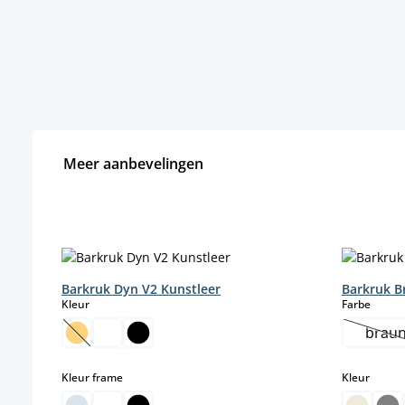
Meer aanbevelingen
Productgalerij overslaan
Barkruk Dyn V2 Kunstleer
Barkruk B
select
select
Kleur
Farbe
brau
(Deze optie is momenteel niet beschikbaar.)
(De
select
select
Kleur frame
Kleur