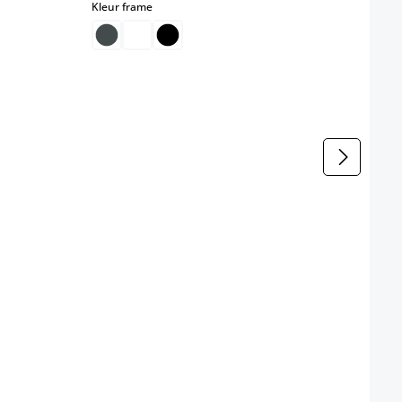
select
Kleur frame
Meta
Kleur
(D