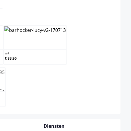
ct
wit
wit
€ 83,90
s momenteel niet beschikbaar.)
Diensten