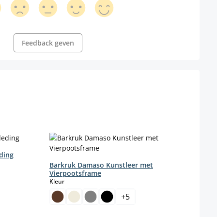
Feedback geven
ding
Barkruk Damaso Kunstleer met
Vierpootsframe
select
Kleur
+
5