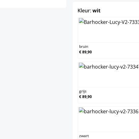
select
Kleur:
wit
bruin
bruin
€ 89,90
grijs
grijs
€ 89,90
zwart
zwart