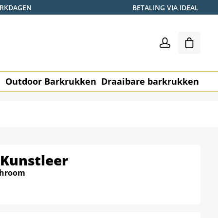
WERKDAGEN
BETALING VIA IDEAL
Winkel
n
Outdoor Barkrukken
Draaibare barkrukken
Me
 Kunstleer
chroom