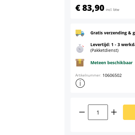
€ 83,90
incl. btw
Gratis verzending & g
Levertijd: 1 - 3 werk
(Pakketdienst)
Meteen beschikbaar
10606502
Artikelnummer:
Toon meer productinformatie
Producthoeveelhei