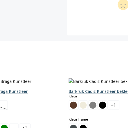
raga Kunstleer
Barkruk Cadiz Kunstleer bekle
select
Kleur
n
+
1
ze optie is momenteel niet beschikbaar.)
select
Kleur frame