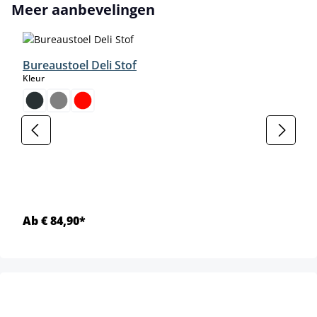
Productgalerij overslaan
Meer aanbevelingen
Bureaustoel Deli Stof
select
Kleur
Ab € 84,90*