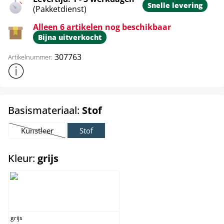
Snelle levering
(Pakketdienst)
Alleen 6 artikelen nog beschikbaar
Bijna uitverkocht
307763
Artikelnummer:
Toon meer productinformatie
select
Basismateriaal:
Stof
Kunstleer
Stof
(Deze optie is momenteel niet beschikbaar.)
select
Kleur:
grijs
grijs
grijs