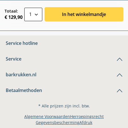
zentheme.component.product.quantitySele
Totaal:
In het winkelmandje
€ 129,90
Service hotline
Service
barkrukken.nl
Betaalmethoden
* Alle prijzen zijn incl. btw.
Algemene Voorwaarden
Herroepingsrecht
Gegevensbescherming
Afdruk