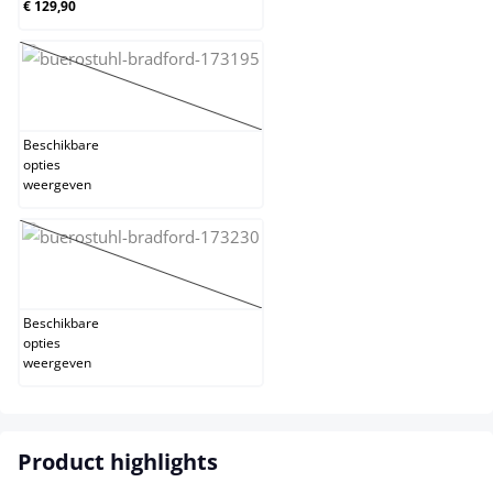
€ 129,90
wit
(Deze optie is momenteel niet beschikbaar.)
Beschikbare
opties
weergeven
zwart
(Deze optie is momenteel niet beschikbaar.)
Beschikbare
opties
weergeven
Product highlights