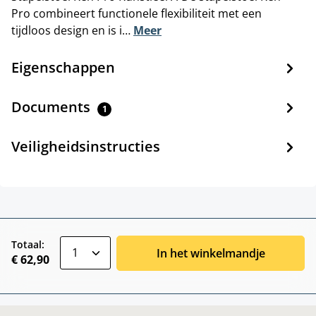
Pro combineert functionele flexibiliteit met een
tijdloos design en is i…
Meer
Eigenschappen
Documents
1
Veiligheidsinstructies
zentheme.component.product.quantitySele
Totaal:
In het winkelmandje
€ 62,90