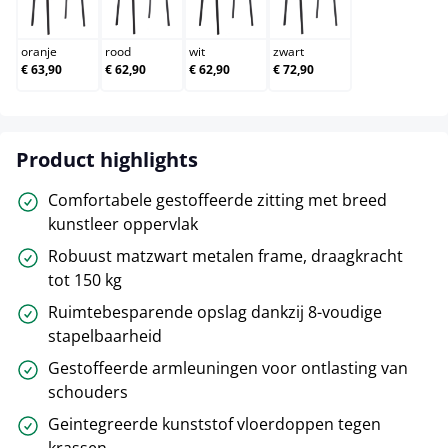
oranje
rood
wit
zwart
oranje
rood
wit
zwart
€ 63,90
€ 62,90
€ 62,90
€ 72,90
Product highlights
Comfortabele gestoffeerde zitting met breed
kunstleer oppervlak
Robuust matzwart metalen frame, draagkracht
tot 150 kg
Ruimtebesparende opslag dankzij 8-voudige
stapelbaarheid
Gestoffeerde armleuningen voor ontlasting van
schouders
Geintegreerde kunststof vloerdoppen tegen