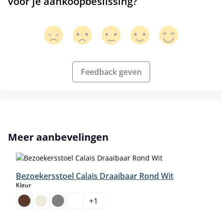
voor je aankoopbeslissing?
Feedback geven
Productgalerij overslaan
Meer aanbevelingen
Bezoekersstoel Calais Draaibaar Rond Wit
select
Kleur
+
1