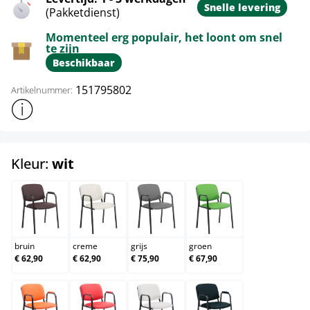
Snelle levering
(Pakketdienst)
Momenteel erg populair, het loont om snel
te zijn
Beschikbaar
151795802
Artikelnummer:
Toon meer productinformatie
select
Kleur:
wit
bruin
creme
grijs
groen
bruin
creme
grijs
groen
€ 62,90
€ 62,90
€ 75,90
€ 67,90