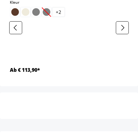
select
Kleur
+
2
(Deze optie is momenteel niet beschikbaar.)
Ab € 113,90*