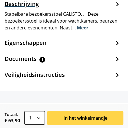
Beschrijving
Stapelbare bezoekersstoel CALISTO. . . Deze
bezoekersstoel is ideaal voor wachtkamers, beurzen
en andere evenementen. Naast…
Meer
Eigenschappen
Documents
1
Veiligheidsinstructies
zentheme.component.product.quantitySele
Totaal:
In het winkelmandje
€ 63,90