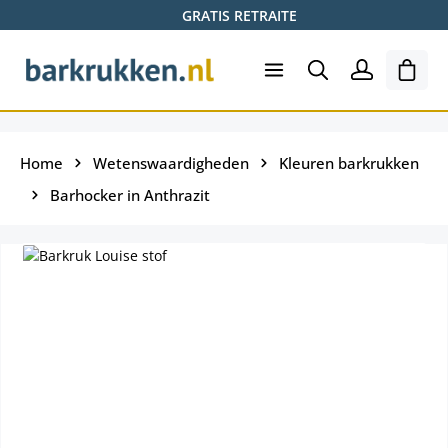
GRATIS RETRAITE
Ga naar de hoofdinhoud
Wink
Home
Wetenswaardigheden
Kleuren barkrukken
Barhocker in Anthrazit