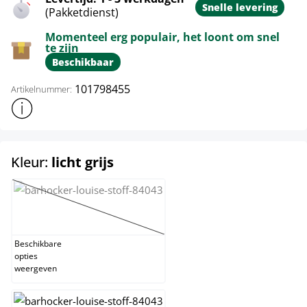
Snelle levering
(Pakketdienst)
Momenteel erg populair, het loont om snel
te zijn
Beschikbaar
101798455
Artikelnummer:
Toon meer productinformatie
select
Kleur:
licht grijs
creme
(Deze optie is momenteel niet beschikbaar.)
Beschikbare
opties
weergeven