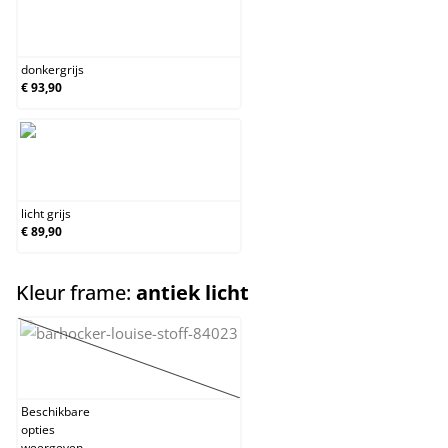
donkergrijs
donkergrijs
€ 93,90
licht grijs
licht grijs
€ 89,90
select
Kleur frame:
antiek licht
antiek
(Deze optie is momenteel niet beschikbaar.)
Beschikbare
opties
weergeven