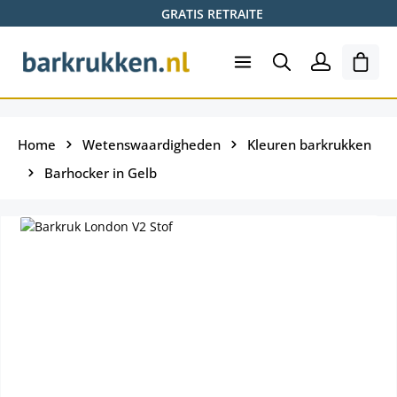
GRATIS RETRAITE
Ga naar de hoofdinhoud
Wink
Home
Wetenswaardigheden
Kleuren barkrukken
Barhocker in Gelb