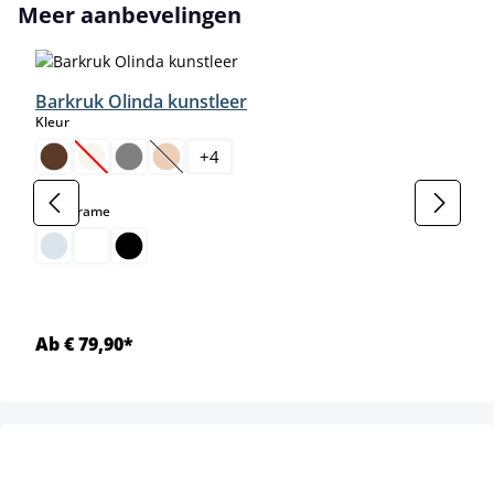
Productgalerij overslaan
Meer aanbevelingen
Barkruk Olinda kunstleer
select
Kleur
+
4
(Deze optie is momenteel niet beschikbaar.)
(Deze optie is momenteel niet beschikbaar.)
select
Kleur frame
Ab € 79,90*