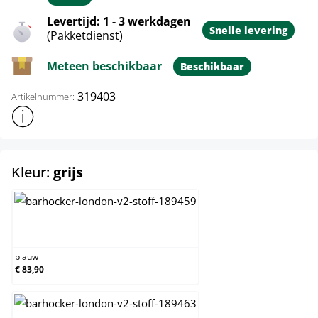
Levertijd: 1 - 3 werkdagen
Snelle levering
(Pakketdienst)
Meteen beschikbaar
Beschikbaar
319403
Artikelnummer:
Toon meer productinformatie
select
Kleur:
grijs
blauw
blauw
€ 83,90