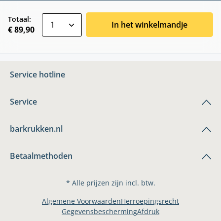
zentheme.component.product.quantitySele
Totaal:
In het winkelmandje
€ 89,90
Service hotline
Service
barkrukken.nl
Betaalmethoden
* Alle prijzen zijn incl. btw.
Algemene Voorwaarden
Herroepingsrecht
Gegevensbescherming
Afdruk