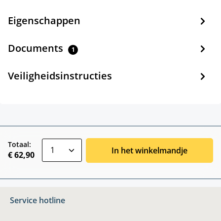
Eigenschappen
Documents
1
Veiligheidsinstructies
zentheme.component.product.quantitySele
Totaal:
In het winkelmandje
€ 62,90
Service hotline