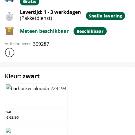
Gratis
Levertijd: 1 - 3 werkdagen
Snelle levering
(Pakketdienst)
Meteen beschikbaar
Beschikbaar
309287
Artikelnummer:
Toon meer productinformatie
select
Kleur:
zwart
wit
wit
€ 62,90