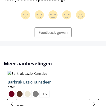
Feedback geven
Productgalerij overslaan
Meer aanbevelingen
Barkruk Lazio Kunstleer
select
Kleur
+
5
select
Kleur frame