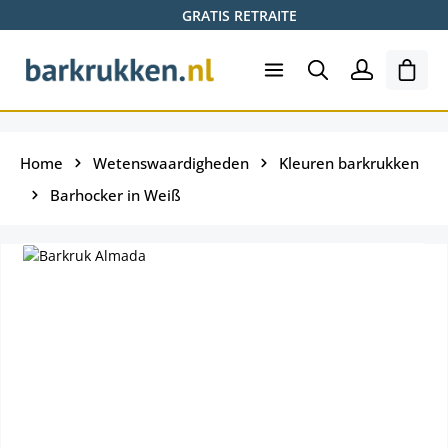
GRATIS RETRAITE
Ga naar de hoofdinhoud
Wink
Home
Wetenswaardigheden
Kleuren barkrukken
Barhocker in Weiß