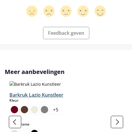
Feedback geven
Productgalerij overslaan
Meer aanbevelingen
Barkruk Lazio Kunstleer
select
Kleur
+
5
select
Kleur frame