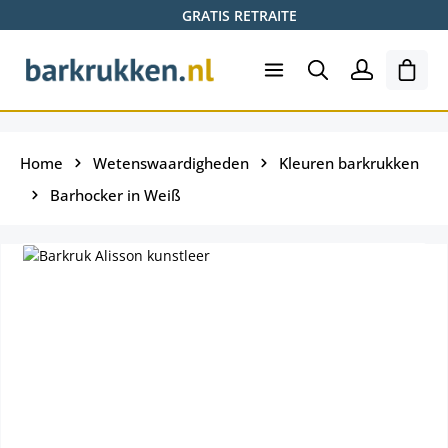
GRATIS RETRAITE
Ga naar de hoofdinhoud
Wink
Home
Wetenswaardigheden
Kleuren barkrukken
Barhocker in Weiß