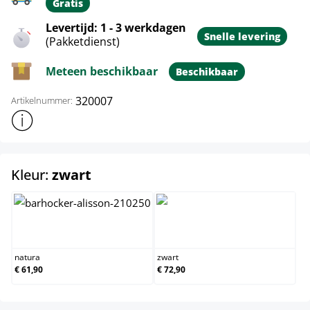
Gratis
Levertijd: 1 - 3 werkdagen
Snelle levering
(Pakketdienst)
Meteen beschikbaar
Beschikbaar
320007
Artikelnummer:
Toon meer productinformatie
select
Kleur:
zwart
natura
zwart
natura
zwart
€ 61,90
€ 72,90