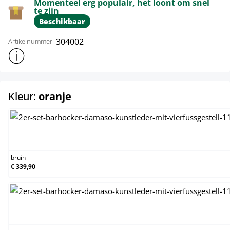
Momenteel erg populair, het loont om snel
te zijn
Beschikbaar
304002
Artikelnummer:
Toon meer productinformatie
select
Kleur:
oranje
bruin
bruin
€ 339,90
creme