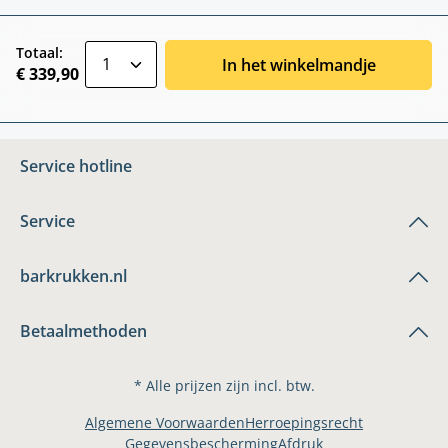
zentheme.component.product.quantitySele
Totaal:
In het winkelmandje
€ 339,90
Service hotline
Service
barkrukken.nl
Betaalmethoden
* Alle prijzen zijn incl. btw.
Algemene Voorwaarden
Herroepingsrecht
Gegevensbescherming
Afdruk