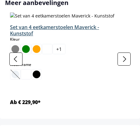
Productgalerij overslaan
Meer aanbevelingen
Set van 4 eetkamerstoelen Maverick -
Kunststof
select
Kleur
+
1
select
Kleur frame
(Deze optie is momenteel niet beschikbaar.)
Ab € 229,90*