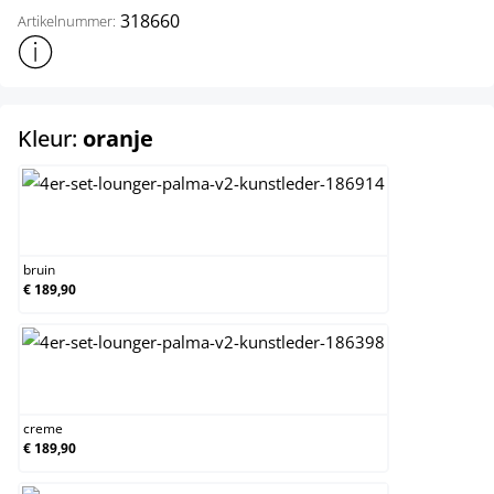
318660
Artikelnummer:
Toon meer productinformatie
select
Kleur:
oranje
bruin
bruin
€ 189,90
creme
creme
€ 189,90