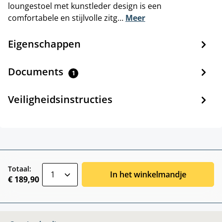
loungestoel met kunstleder design is een
comfortabele en stijlvolle zitg…
Meer
Eigenschappen
Documents
1
Veiligheidsinstructies
zentheme.component.product.quantitySele
Totaal:
In het winkelmandje
€ 189,90