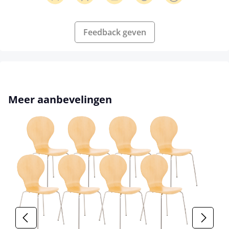
Feedback geven
Productgalerij overslaan
Meer aanbevelingen