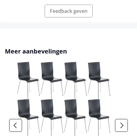
Feedback geven
Productgalerij overslaan
Meer aanbevelingen