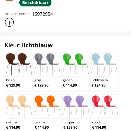
Beschikbaar
15972954
Artikelnummer:
Toon meer productinformatie
select
Kleur:
lichtblauw
bruin
grijs
groen
lichtblauw
bruin
grijs
groen
lichtblauw
€ 129,90
€ 129,90
€ 114,90
€ 124,90
natura
oranje
purper
rood
natura
oranje
purper
rood
€ 114,90
€ 114,90
€ 139,90
€ 114,90