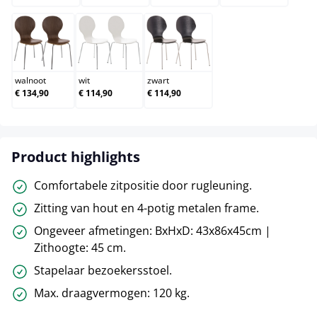
walnoot
wit
zwart
walnoot
wit
zwart
€ 134,90
€ 114,90
€ 114,90
Product highlights
Comfortabele zitpositie door rugleuning.
Zitting van hout en 4-potig metalen frame.
Ongeveer afmetingen: BxHxD: 43x86x45cm |
Zithoogte: 45 cm.
Stapelaar bezoekersstoel.
Max. draagvermogen: 120 kg.