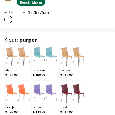
Beschikbaar
152677536
Artikelnummer:
Toon meer productinformatie
select
Kleur:
purper
eik
lichtblauw
natura
eik
lichtblauw
natura
€ 134,90
€ 109,90
€ 114,90
oranje
purper
rood
oranje
purper
rood
€ 129,90
€ 114,90
€ 114,90