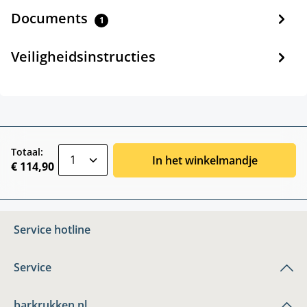
Documents
1
Veiligheidsinstructies
zentheme.component.product.quantitySele
Totaal:
In het winkelmandje
€ 114,90
Service hotline
Service
barkrukken.nl