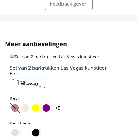
Feedback geven
Productgalerij overslaan
Meer aanbevelingen
Set van 2 barkrukken Las Vegas kunstleer
select
Farbe
hellbraun
(Deze optie is momenteel niet beschikbaar.)
select
Kleur
+
5
(Deze optie is momenteel niet beschikbaar.)
select
Kleur frame