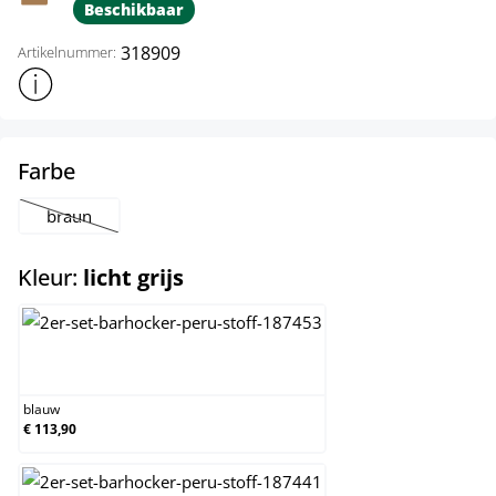
Beschikbaar
318909
Artikelnummer:
Toon meer productinformatie
select
Farbe
braun
(Deze optie is momenteel niet beschikbaar.)
select
Kleur:
licht grijs
blauw
blauw
€ 113,90