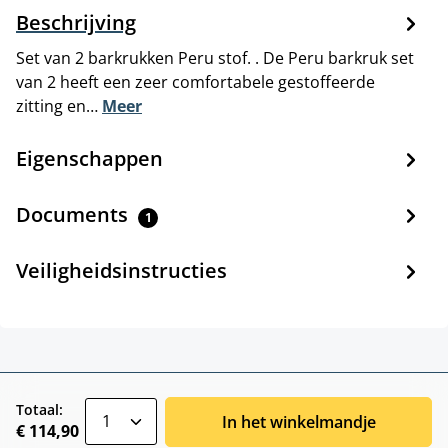
Beschrijving
Set van 2 barkrukken Peru stof. . De Peru barkruk set
van 2 heeft een zeer comfortabele gestoffeerde
zitting en…
Meer
Eigenschappen
Documents
1
Veiligheidsinstructies
zentheme.component.product.quantitySele
Totaal:
In het winkelmandje
€ 114,90