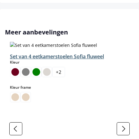
Productgalerij overslaan
Meer aanbevelingen
Set van 4 eetkamerstoelen Sofia fluweel
select
Kleur
+
2
select
Kleur frame