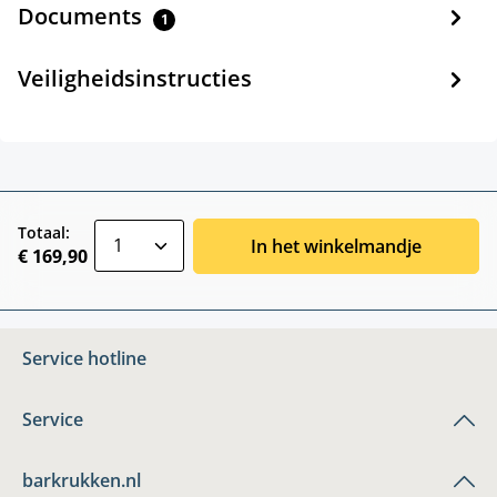
Documents
1
Veiligheidsinstructies
zentheme.component.product.quantitySele
Totaal:
In het winkelmandje
€ 169,90
Service hotline
Service
barkrukken.nl