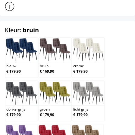
Toon meer productinformatie
select
Kleur:
bruin
blauw
bruin
creme
blauw
bruin
creme
€ 179,90
€ 169,90
€ 179,90
donkergrijs
groen
licht grijs
donkergrijs
groen
licht grijs
€ 179,90
€ 179,90
€ 179,90