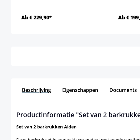
Ab € 229,90*
Ab € 199
Details
Beschrijving
Eigenschappen
Documents
Productinformatie "Set van 2 barkrukk
Set van 2 barkrukken Aiden
Deze barkruk set is gemaakt van metaal met poedercoating