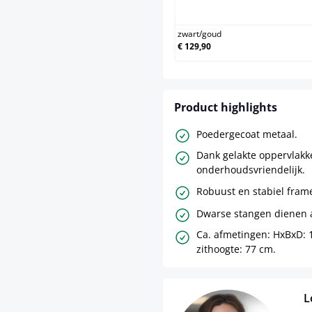
zwar
zwart
/
goud
€ 129,90
Product highlights
Poedergecoat metaal.
Dank gelakte oppervlakk
onderhoudsvriendelijk.
Robuust en stabiel fram
Dwarse stangen dienen a
Ca. afmetingen: HxBxD: 
zithoogte: 77 cm.
L