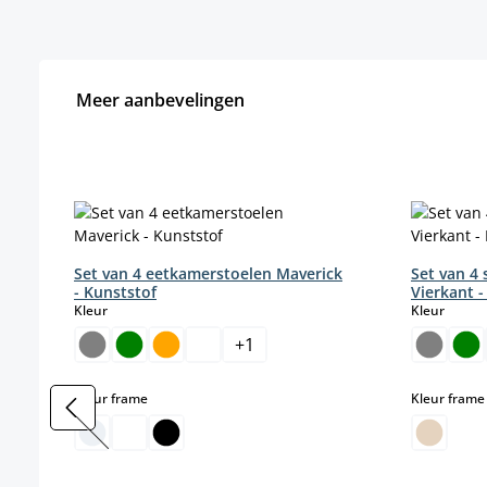
Meer aanbevelingen
Productgalerij overslaan
Set van 4 eetkamerstoelen Maverick
Set van 4 
- Kunststof
Vierkant -
select
select
Kleur
Kleur
+
1
select
Kleur frame
Kleur frame
(Deze optie is momenteel niet beschikbaar.)