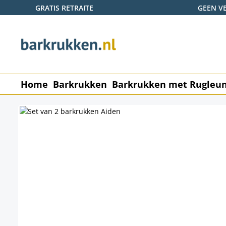
GRATIS RETRAITE
GEEN V
naar de hoofdinhoud
Ga naar de zoekopdracht
Ga naar de hoofdnavigatie
Home
Barkrukken
Barkrukken met Rugleu