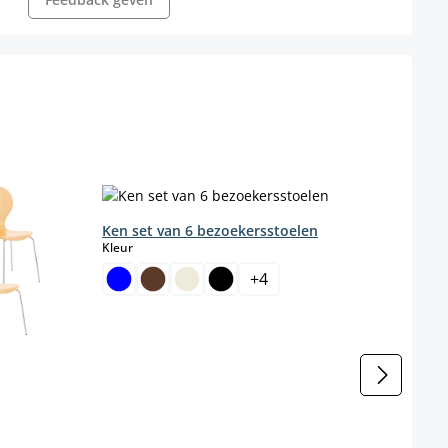
Ken set van 6 bezoekersstoelen
select
Kleur
Set v
kuns
+
4
Kleur
l niet beschikbaar.)