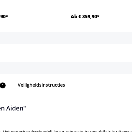
,90*
Ab € 359,90*
Details
Details
Veiligheidsinstructies
1
en Aiden"
. Het onderhoudsvriendelijke en robuuste barmeubilair is uitger