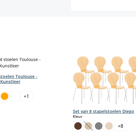
stoelen Toulouse -
 Kunstleer
+
1
Set van 8 stapelstoelen Diego
select
select
Kleur
+
8
(Deze optie is momentee