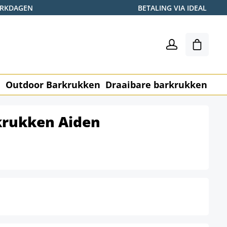
WERKDAGEN
BETALING VIA IDEAL
Winkel
n
Outdoor Barkrukken
Draaibare barkrukken
Me
krukken Aiden