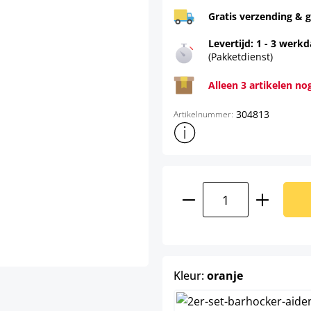
Gratis verzending & g
Levertijd: 1 - 3 werk
(Pakketdienst)
Alleen 3 artikelen no
304813
Artikelnummer:
Toon meer productinformatie
Producthoeveelhei
select
Kleur:
oranje