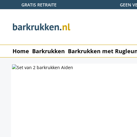
GRATIS RETRAITE
GEEN V
naar de hoofdinhoud
Ga naar de zoekopdracht
Ga naar de hoofdnavigatie
Home
Barkrukken
Barkrukken met Rugleu