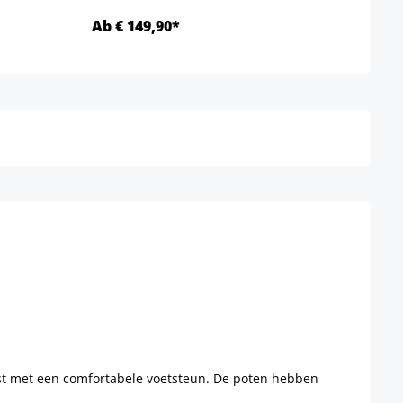
Ab € 149,90*
Ab €
Details
ust met een comfortabele voetsteun. De poten hebben