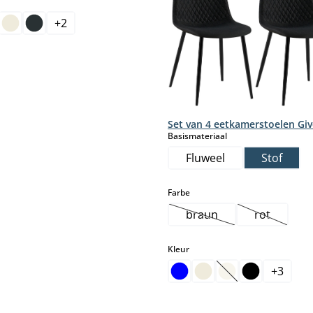
+
2
select
Set van 4 eetkamerstoelen Gi
select
Basismateriaal
Fluweel
Stof
select
Farbe
braun
rot
(Deze optie is momentee
(Deze opti
select
Kleur
+
3
(Deze optie is mom