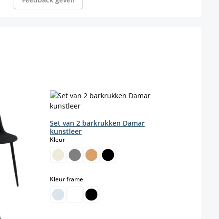
Set 
Kleur
Set van 2 barkrukken Damar
kunstleer
select
Kleur
Kleur
select
Kleur frame