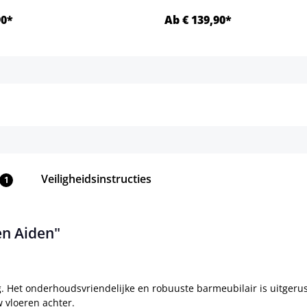
90*
Ab € 139,90*
Details
Details
Veiligheidsinstructies
1
en Aiden"
. Het onderhoudsvriendelijke en robuuste barmeubilair is uitger
 vloeren achter.