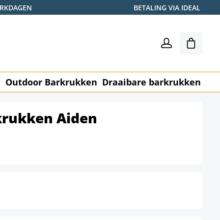
WERKDAGEN
BETALING VIA IDEAL
Winkel
n
Outdoor Barkrukken
Draaibare barkrukken
Me
krukken Aiden