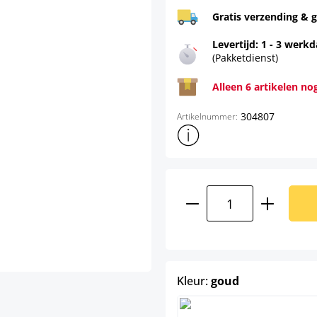
Gratis verzending & g
Levertijd: 1 - 3 werk
(Pakketdienst)
Alleen 6 artikelen no
304807
Artikelnummer:
Toon meer productinformatie
Producthoeveelhei
select
Kleur:
goud