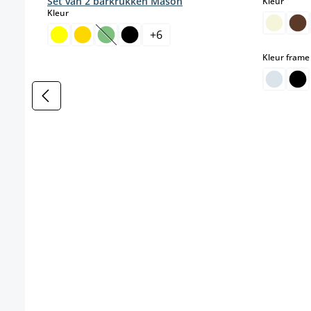
select
Set van 2 barkrukken Mason
Kleur
select
Kleur
+
6
(Deze optie is momenteel niet beschikbaar.)
Kleur frame