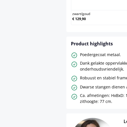
zwar
zwart
/
goud
€ 129,90
Product highlights
Poedergecoat metaal.
Dank gelakte oppervlakk
onderhoudsvriendelijk.
Robuust en stabiel fram
Dwarse stangen dienen a
Ca. afmetingen: HxBxD: 
zithoogte: 77 cm.
L