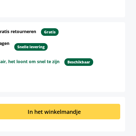
ratis retourneren
Gratis
dagen
Snelle levering
r, het loont om snel te zijn
Beschikbaar
d: Voer de gewenste hoeveelheid in of 
In het winkelmandje