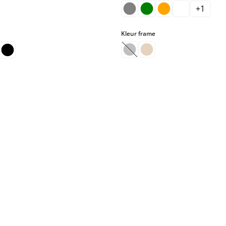
+
1
ptie is momenteel niet beschikbaar.)
select
select
Kleur frame
(Deze optie is momenteel nie