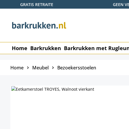
GRATIS RETRAITE
GEEN V
naar de hoofdinhoud
Ga naar de zoekopdracht
Ga naar de hoofdnavigatie
Home
Barkrukken
Barkrukken met Rugleu
Home
Meubel
Bezoekersstoelen