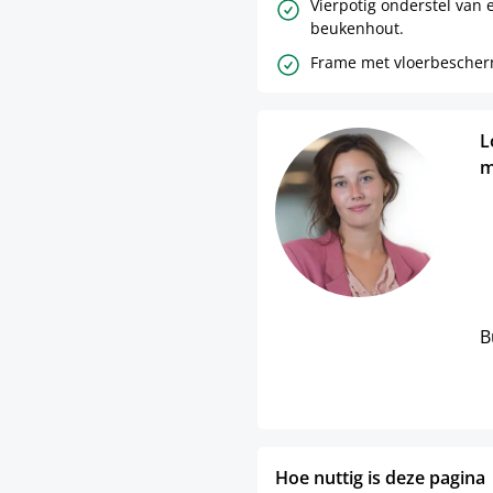
Vierpotig onderstel van 
beukenhout.
Frame met vloerbescherm
L
m
B
Hoe nuttig is deze pagina