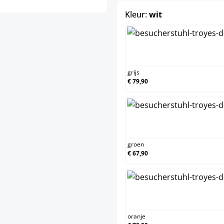
select
Kleur:
wit
grijs
€ 79,90
groen
€ 67,90
oranje