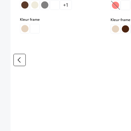
+
1
(Deze o
select
Kleur frame
Kleur frame