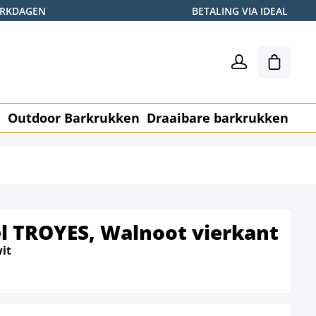
WERKDAGEN
BETALING VIA IDEAL
Winkel
n
Outdoor Barkrukken
Draaibare barkrukken
Me
l TROYES, Walnoot vierkant
it