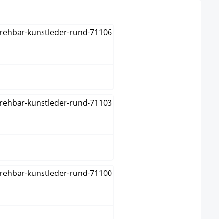
grijs
groen
oranje