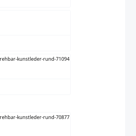
wit
zwart
natura