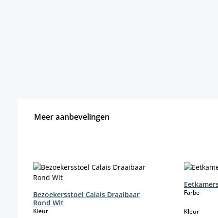
Meer aanbevelingen
Productgalerij overslaan
Eetkamers
select
Farbe
Bezoekersstoel Calais Draaibaar
Rond Wit
select
Kleur
select
Kleur