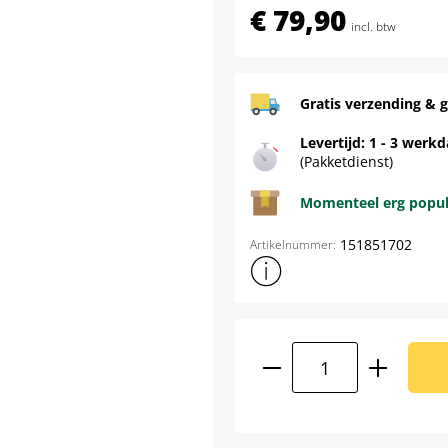
€ 79,90
incl. btw
Gratis verzending & g
Levertijd: 1 - 3 werk
(Pakketdienst)
Momenteel erg populai
151851702
Artikelnummer:
Toon meer productinformatie
Producthoeveelhei