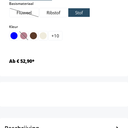
select
Basismateriaal
Fluweel
Ribstof
Stof
(Deze optie is momenteel niet beschikbaar.)
select
Kleur
+
10
(Deze optie is momenteel niet beschikbaar.)
Ab € 52,90*