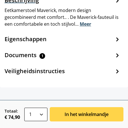
Beschrijving
Eetkamerstoel Maverick, modern design
gecombineerd met comfort.. . De Maverick-fauteuil is
een comfortabele en toch stijlvol…
Meer
Eigenschappen
Documents
1
Veiligheidsinstructies
zentheme.component.product.quantitySele
Totaal:
In het winkelmandje
€ 74,90