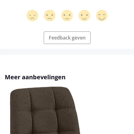
Feedback geven
Productgalerij overslaan
Meer aanbevelingen