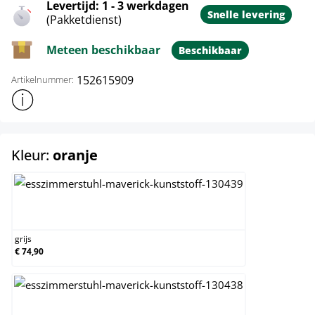
Levertijd: 1 - 3 werkdagen
Snelle levering
(Pakketdienst)
Meteen beschikbaar
Beschikbaar
152615909
Artikelnummer:
Toon meer productinformatie
select
Kleur:
oranje
grijs
grijs
€ 74,90
groen