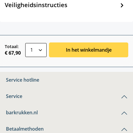
Veiligheidsinstructies
zentheme.component.product.quantitySele
Totaal:
In het winkelmandje
€ 67,90
Service hotline
Service
barkrukken.nl
Betaalmethoden