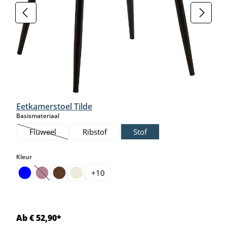
Eetkamerstoel Tilde
select
Basismateriaal
Fluweel
Ribstof
Stof
(Deze optie is momenteel niet beschikbaar.)
select
Kleur
+
10
(Deze optie is momenteel niet beschikbaar.)
Ab € 52,90*