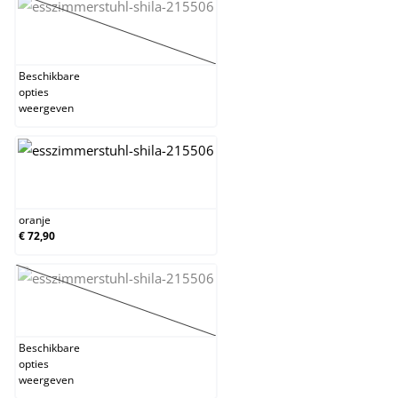
groen
(Deze optie is momenteel niet beschikbaar.)
Beschikbare
opties
weergeven
oranje
oranje
€ 72,90
purper
(Deze optie is momenteel niet beschikbaar.)
Beschikbare
opties
weergeven