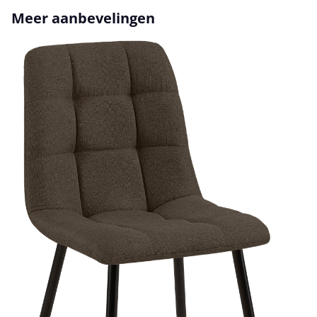
Productgalerij overslaan
Meer aanbevelingen