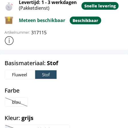
Levertijd: 1 - 3 werkdagen
Snelle levering
(Pakketdienst)
Meteen beschikbaar
Beschikbaar
317115
Artikelnummer:
Toon meer productinformatie
select
Basismateriaal:
Stof
Fluweel
Stof
select
Farbe
blau
(Deze optie is momenteel niet beschikbaar.)
select
Kleur:
grijs