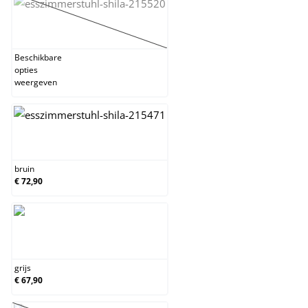
beige
(Deze optie is momenteel niet beschikbaar.)
Beschikbare
opties
weergeven
bruin
bruin
€ 72,90
grijs
grijs
€ 67,90